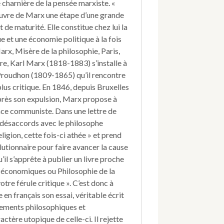
e charnière de la pensée marxiste. «
de
M.
oeuvre de Marx une étape d’une grande
Proudhon.
t de maturité. Elle constitue chez lui la
 et une économie politique à la fois
rx, Misère de la philosophie, Paris,
re, Karl Marx (1818-1883) s’installe à
 Proudhon (1809-1865) qu’il rencontre
lus critique. En 1846, depuis Bruxelles
 après son expulsion, Marx propose à
ce communiste. Dans une lettre de
de désaccords avec le philosophe
eligion, cette fois-ci athée » et prend
olutionnaire pour faire avancer la cause
’il s’apprête à publier un livre proche
 économiques ou Philosophie de la
otre férule critique ». C’est donc à
en français son essai, véritable écrit
ndements philosophiques et
tère utopique de celle-ci. Il rejette