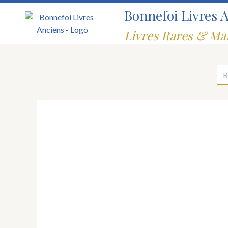
Aller
Bonnefoi Livres 
au
contenu
Livres Rares & Ma