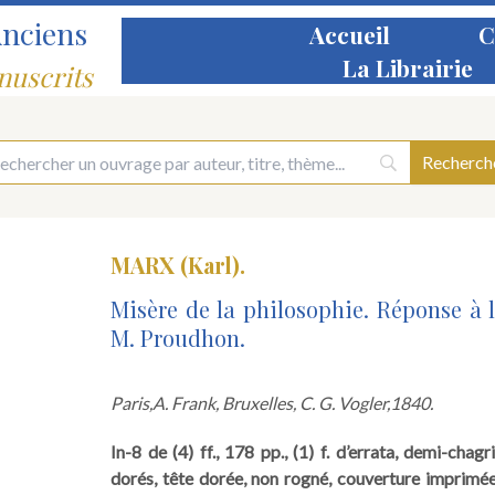
Anciens
Accueil
C
La Librairie
nuscrits
MARX (Karl).
Misère de la philosophie. Réponse à 
M. Proudhon.
Paris,
A. Frank, Bruxelles, C. G. Vogler,
1840.
In-8 de (4) ff., 178 pp., (1) f. d’errata, demi-cha
dorés, tête dorée, non rogné, couverture imprimée 