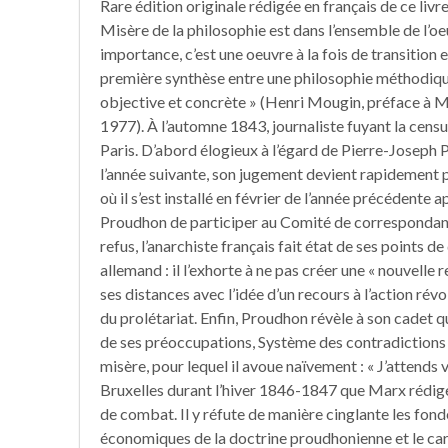
Rare édition originale rédigée en français de ce livr
Misère de la philosophie est dans l’ensemble de l’
importance, c’est une oeuvre à la fois de transition e
première synthèse entre une philosophie méthodique
objective et concrète » (Henri Mougin, préface à Ma
1977). À l’automne 1843, journaliste fuyant la censu
Paris. D’abord élogieux à l’égard de Pierre-Joseph
l’année suivante, son jugement devient rapidement p
où il s’est installé en février de l’année précédente
Proudhon de participer au Comité de correspondan
refus, l’anarchiste français fait état de ses points 
allemand : il l’exhorte à ne pas créer une « nouvelle r
ses distances avec l’idée d’un recours à l’action rév
du prolétariat. Enfin, Proudhon révèle à son cadet qu
de ses préoccupations, Système des contradictions
misère, pour lequel il avoue naïvement : « J’attends v
Bruxelles durant l’hiver 1846-1847 que Marx rédige 
de combat. Il y réfute de manière cinglante les fo
économiques de la doctrine proudhonienne et le carac