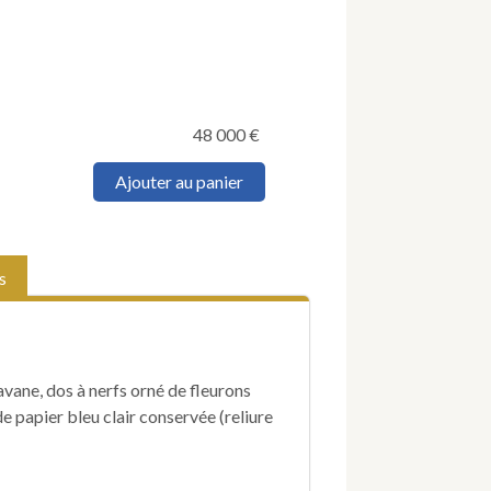
48 000
€
quantité
Ajouter au panier
de
MARX
(Karl).
Misère
s
de
la
philosophie.
Réponse
à
 havane, dos à nerfs orné de fleurons
la
Philosophie
e papier bleu clair conservée (reliure
de
la
misère