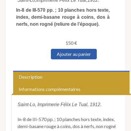
Saint-Lo,
Imprimerie Félix Le Tual,
1912.
In-8 de III-570 pp. ; 10 planches hors texte,
index, demi-basane rouge à coins, dos à
nerfs, non rogné (reliure de l’époque).
150
€
quantité
Ajouter au panier
de
TOUSTAIN
DE
BILLY
Description
(René).
Mémoires
Informations complémentaires
sur
l'histoire
du
Saint-Lo, Imprimerie Félix Le Tual, 1912.
Cotentin
et
In-8 de III-570 pp. ; 10 planches hors texte, index,
de
demi-basane rouge à coins, dos à nerfs, non rogné
ses