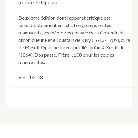
(reliure de l’époque).
villes.
Villes
de
Deuxième édition dont l’apparat critique est
Saint-
considérablement enrichi. Longtemps restés
Lô
manuscrits, les mémoires consacrés au Cotentin du
et
Carentan.
chroniqueur René Toustain de Billy (1643-1709), curé
de Mesnil-Opac ne furent publiés qu’au XIXe siècle
(1864). Dos passé. Frère I, 108 pour les copies
manuscrites.
Réf : 14048