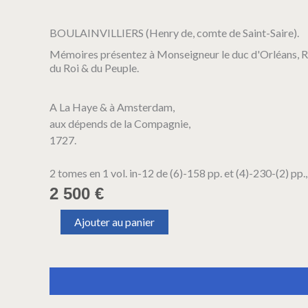
BOULAINVILLIERS (Henry de, comte de Saint-Saire).
Mémoires présentez à Monseigneur le duc d'Orléans, Ré
du Roi & du Peuple.
A La Haye & à Amsterdam,
aux dépends de la Compagnie,
1727.
2 tomes en 1 vol. in-12 de (6)-158 pp. et (4)-230-(2) pp.
2 500
€
quantité
Ajouter au panier
de
BOULAINVILLIERS
(Henry
de,
Description
Informations complémentaires
comte
de