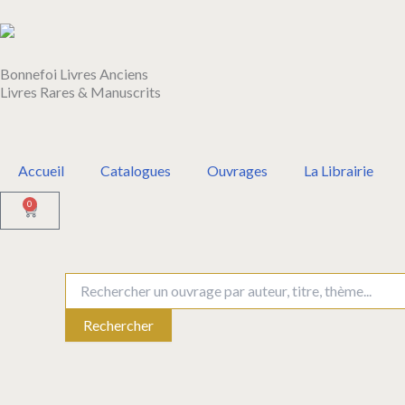
Aller
au
contenu
Bonnefoi Livres Anciens
Livres Rares & Manuscrits
Accueil
Catalogues
Ouvrages
La Librairie
0
Panier