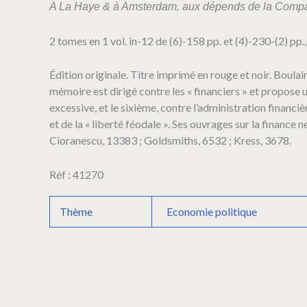
Saint-
A La Haye & à Amsterdam, aux dépends de la Compa
Saire).
Mémoires
2 tomes en 1 vol. in-12 de (6)-158 pp. et (4)-230-(2) pp.
présentez
à
Monseigneur
Édition originale. Titre imprimé en rouge et noir. Boula
le
mémoire est dirigé contre les « financiers » et propose u
duc
excessive, et le sixième, contre l’administration financi
d'Orléans,
et de la « liberté féodale ». Ses ouvrages sur la finance 
Régent
Cioranescu, 13383 ; Goldsmiths, 6532 ; Kress, 3678.
de
France,
contenant
Réf : 41270
les
moyens
de
Thème
Economie politique
rendre
le
roïaume
très
puissant,
&
d'augmenter