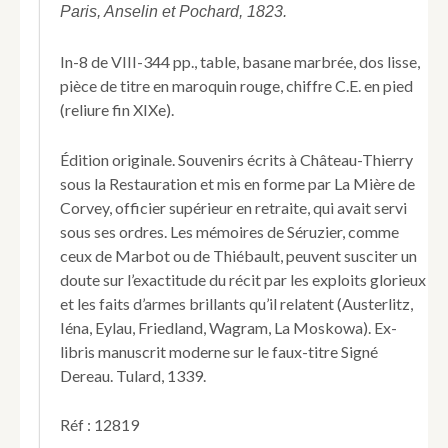
du
Paris, Anselin et Pochard, 1823.
baron
Séruzier,
In-8 de VIII-344 pp., table, basane marbrée, dos lisse,
colonel
pièce de titre en maroquin rouge, chiffre C.E. en pied
d'artillerie
(reliure fin XIXe).
légére,
mis
en
Édition originale. Souvenirs écrits à Château-Thierry
ordre
sous la Restauration et mis en forme par La Mière de
et
Corvey, officier supérieur en retraite, qui avait servi
rédigés
par
sous ses ordres. Les mémoires de Séruzier, comme
son
ceux de Marbot ou de Thiébault, peuvent susciter un
ami
doute sur l’exactitude du récit par les exploits glorieux
M.
et les faits d’armes brillants qu’il relatent (Austerlitz,
Le
Iéna, Eylau, Friedland, Wagram, La Moskowa). Ex-
Mière
de
libris manuscrit moderne sur le faux-titre Signé
Corvey.
Dereau. Tulard, 1339.
Réf : 12819