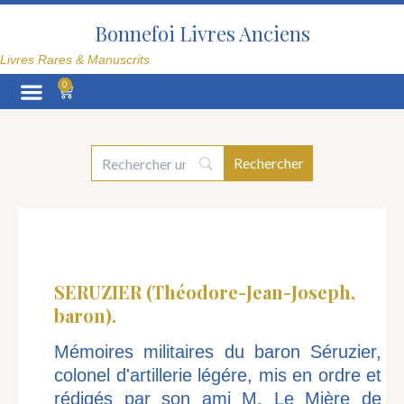
Aller
au
Bonnefoi Livres Anciens
contenu
Livres Rares & Manuscrits
0
Panier
La Librairie
SERUZIER (Théodore-Jean-Joseph,
baron).
Mémoires militaires du baron Séruzier,
colonel d'artillerie légére, mis en ordre et
rédigés par son ami M. Le Mière de