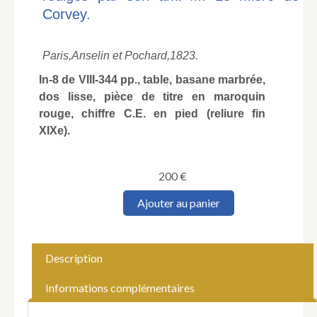
Corvey.
Paris,
Anselin et Pochard,
1823.
In-8 de VIII-344 pp., table, basane marbrée,
dos lisse, pièce de titre en maroquin
rouge, chiffre C.E. en pied (reliure fin
XIXe).
200
€
quantité
Ajouter au panier
de
SERUZIER
(Théodore-
Jean-
Description
Joseph,
baron).
Informations complémentaires
Mémoires
militaires