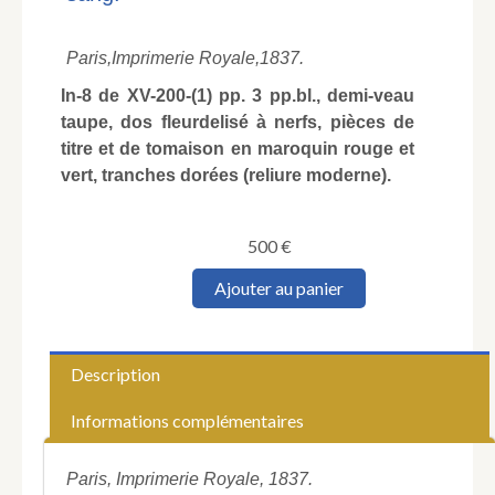
Paris,
Imprimerie Royale,
1837.
In-8 de XV-200-(1) pp. 3 pp.bl., demi-veau
taupe, dos fleurdelisé à nerfs, pièces de
titre et de tomaison en maroquin rouge et
vert, tranches dorées (reliure moderne).
500
€
quantité
Ajouter au panier
de
MONTPENSIER
(Louis-
Antoine-
Description
Philippe
d'Orléans).
Informations complémentaires
Mémoires
du
duc
Paris, Imprimerie Royale, 1837.