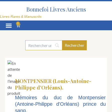
Aller
au
Bonnefoi Livres Anciens
contenu
Livres Rares & Manuscrits
0
Panier
MONTPENSIER (Louis-Antoine-
Philippe d'Orléans).
Mémoires du duc de Montpensier
(Antoine-Philippe d'Orléans) prince du
sang.