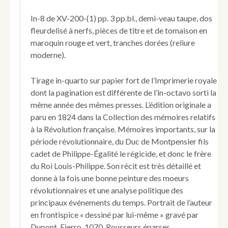
de
Montpensier
In-8 de XV-200-(1) pp. 3 pp.bl., demi-veau taupe, dos
(Antoine-
fleurdelisé à nerfs, pièces de titre et de tomaison en
Philippe
maroquin rouge et vert, tranches dorées (reliure
d'Orléans)
prince
moderne).
du
sang.
Tirage in-quarto sur papier fort de l’Imprimerie royale
dont la pagination est différente de l’in-octavo sorti la
même année des mêmes presses. L’édition originale a
paru en 1824 dans la Collection des mémoires relatifs
à la Révolution française. Mémoires importants, sur la
période révolutionnaire, du Duc de Montpensier fils
cadet de Philippe-Égalité le régicide, et donc le frère
du Roi Louis-Philippe. Son récit est très détaillé et
donne à la fois une bonne peinture des moeurs
révolutionnaires et une analyse politique des
principaux événements du temps. Portrait de l’auteur
en frontispice « dessiné par lui-même » gravé par
Dupont. Fierro, 1070. Rousseurs éparses.