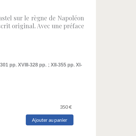
stel sur le règne de Napoléon
scrit original. Avec une préface
01 pp. XVIII-328 pp. ; XII-355 pp. XI-
350
€
quantité
Ajouter au panier
de
VIEL-
CASTEL