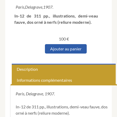
Paris,
Delagrave,
1907.
In-12 de 311 pp., illustrations, demi-veau
fauve, dos orné à nerfs (reliure moderne).
100
€
quantité
Ajouter au panier
de
Mémoires
d’anonymes
et
Description
d’inconnus
(1814-
Informations complémentaires
1850).
Recueillis
et
Paris, Delagrave, 1907.
publiés
par
In-12 de 311 pp., illustrations, demi-veau fauve, dos
Paul
orné à nerfs (reliure moderne).
Ginisty.