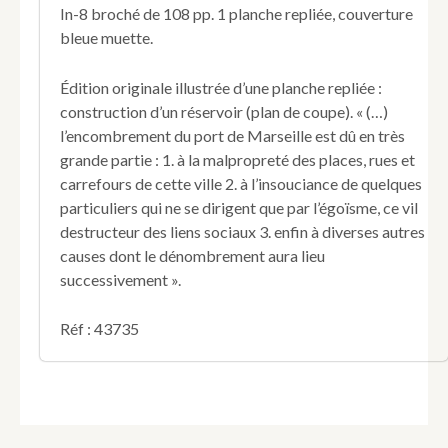
port
In-8 broché de 108 pp. 1 planche repliée, couverture
de
bleue muette.
Marseille
et
sur
Édition originale illustrée d’une planche repliée :
les
construction d’un réservoir (plan de coupe). « (…)
moyens
l’encombrement du port de Marseille est dû en très
de
grande partie : 1. à la malpropreté des places, rues et
le
prévenir,
carrefours de cette ville 2. à l’insouciance de quelques
présenté
particuliers qui ne se dirigent que par l’égoïsme, ce vil
à
destructeur des liens sociaux 3. enfin à diverses autres
l'Académie
causes dont le dénombrement aura lieu
de
successivement ».
Marseille,
le
27
Réf : 43735
messidor
an
13
(16
Juillet
1805).