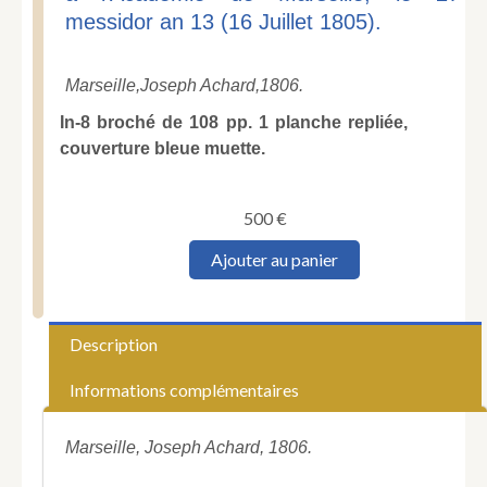
messidor an 13 (16 Juillet 1805).
Marseille,
Joseph Achard,
1806.
In-8 broché de 108 pp. 1 planche repliée,
couverture bleue muette.
500
€
quantité
Ajouter au panier
de
DEDESSUSLAMARE
(Pierre).
Mémoire
Description
sur
les
Informations complémentaires
causes
de
l'encombrement
Marseille, Joseph Achard, 1806.
du