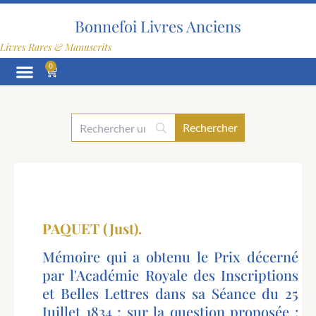
Aller
au
Bonnefoi Livres Anciens
contenu
Livres Rares & Manuscrits
0
Panier
PAQUET (Just).
Mémoire qui a obtenu le Prix décerné
par l'Académie Royale des Inscriptions
et Belles Lettres dans sa Séance du 25
Juillet 1834 ; sur la question proposée :