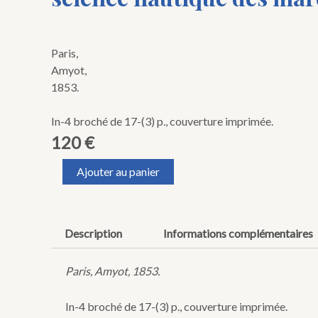
Paris,
Amyot,
1853.
In-4 broché de 17-(3) p., couverture imprimée.
120
€
quantité
Ajouter au panier
de
WRONSKI
(Hoëné).
Mémoire
Description
Informations complémentaires
pour
servir
de
Paris, Amyot, 1853.
complément
aux
In-4 broché de 17-(3) p., couverture imprimée.
deux