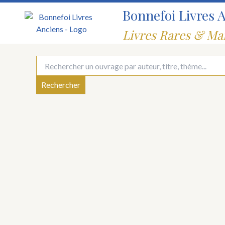
Aller
Bonnefoi Livres 
au
contenu
Livres Rares & Ma