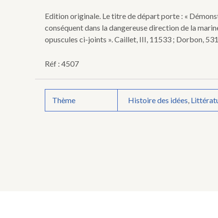
opuscules
concernant
Edition originale. Le titre de départ porte : « Démo
la
conséquent dans la dangereuse direction de la marine,
véritable
opuscules ci-joints ». Caillet, III, 11533 ; Dorbon, 53
science
nautique
des
Réf : 4507
marées.
Thème
Histoire des idées
,
Littérat