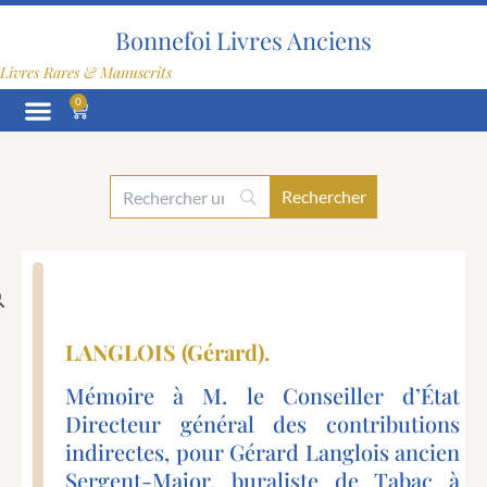
Aller
au
Bonnefoi Livres Anciens
contenu
Livres Rares & Manuscrits
0
Panier
LANGLOIS (Gérard).
Mémoire à M. le Conseiller d’État
Directeur général des contributions
indirectes, pour Gérard Langlois ancien
Sergent-Major, buraliste de Tabac à