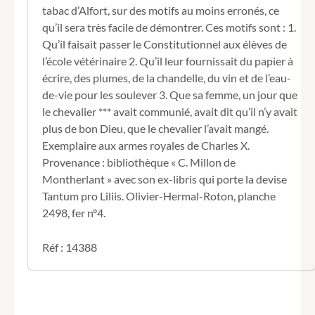
buraliste
tabac d’Alfort, sur des motifs au moins erronés, ce
de
qu’il sera très facile de démontrer. Ces motifs sont : 1.
Tabac
Qu’il faisait passer le Constitutionnel aux élèves de
à
l’école vétérinaire 2. Qu’il leur fournissait du papier à
Alfort,
place
écrire, des plumes, de la chandelle, du vin et de l’eau-
qui
de-vie pour les soulever 3. Que sa femme, un jour que
lui
le chevalier *** avait communié, avait dit qu’il n’y avait
avait
plus de bon Dieu, que le chevalier l’avait mangé.
été
Exemplaire aux armes royales de Charles X.
donnée
comme
Provenance : bibliothèque « C. Millon de
récompense
Montherlant » avec son ex-libris qui porte la devise
militaire,
Tantum pro Liliis. Olivier-Hermal-Roton, planche
destitué
2498, fer n°4.
sur
les
motifs
Réf : 14388
1°
Qu’il
a
remis