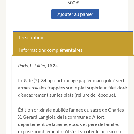
500
€
quantité
Ajouter au panier
de
LANGLOIS
(Gérard).
Mémoire
Description
à
M.
Informations complémentaires
le
Conseiller
d’État
Paris, L’Huilier, 1824.
Directeur
général
In-8 de (2)-34 pp. cartonnage papier maroquiné vert,
des
armes royales frappées sur le plat supérieur, filet doré
contributions
d’encadrement sur les plats (reliure de l’époque).
indirectes,
pour
Gérard
Édition originale publiée l’année du sacre de Charles
Langlois
X. Gérard Langlois, de la commune d’Alfort,
ancien
département de la Seine, époux et père de famille,
Sergent-
Major,
expose humblement qu’il s’est vu ôter le bureau du