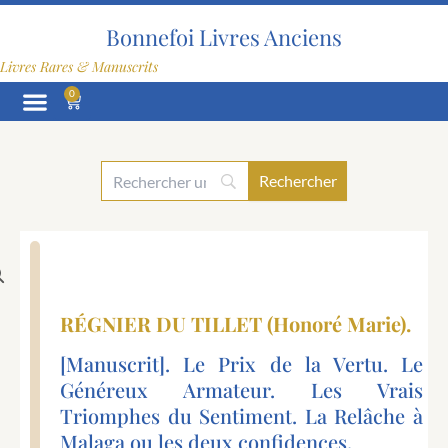
Aller
au
Bonnefoi Livres Anciens
contenu
Livres Rares & Manuscrits
0
Panier
RÉGNIER DU TILLET (Honoré Marie).
[Manuscrit]. Le Prix de la Vertu. Le
Généreux Armateur. Les Vrais
Triomphes du Sentiment. La Relâche à
Malaga ou les deux confidences.