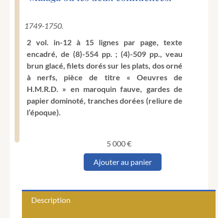
1749-1750.
2 vol. in-12 à 15 lignes par page, texte
encadré, de (8)-554 pp. ; (4)-509 pp., veau
brun glacé, filets dorés sur les plats, dos orné
à nerfs, pièce de titre « Oeuvres de
H.M.R.D. » en maroquin fauve, gardes de
papier dominoté, tranches dorées (reliure de
l’époque).
5 000
€
quantité
Ajouter au panier
de
RÉGNIER
DU
TILLET
Description
(Honoré
Marie).