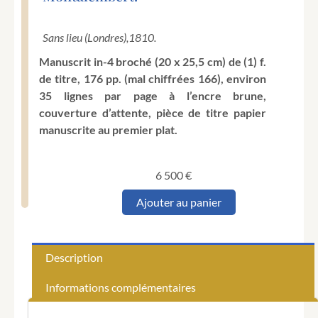
Sans lieu (Londres),
1810.
Manuscrit in-4 broché (20 x 25,5 cm) de (1) f.
de titre, 176 pp. (mal chiffrées 166), environ
35 lignes par page à l’encre brune,
couverture d’attente, pièce de titre papier
manuscrite au premier plat.
6 500
€
quantité
Ajouter au panier
de
Montalembert
(Marie
Joséphine
Description
de
Comarieu).
Informations complémentaires
[Manuscrit].
Isaure