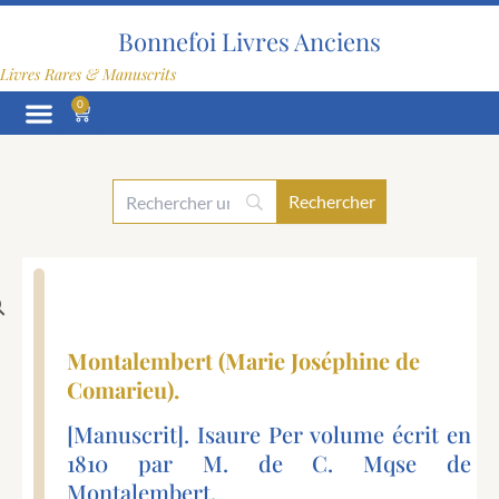
Aller
au
Bonnefoi Livres Anciens
contenu
Livres Rares & Manuscrits
0
Panier
Montalembert (Marie Joséphine de
Comarieu).
[Manuscrit]. Isaure Per volume écrit en
1810 par M. de C. Mqse de
Montalembert.