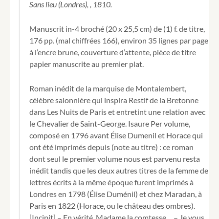
Per
Sans lieu (Londres), , 1810.
volume
écrit
Manuscrit in-4 broché (20 x 25,5 cm) de (1) f. de titre,
en
176 pp. (mal chiffrées 166), environ 35 lignes par page
1810
à l’encre brune, couverture d’attente, pièce de titre
par
M.
papier manuscrite au premier plat.
de
C.
Roman inédit de la marquise de Montalembert,
Mqse
célèbre salonnière qui inspira Restif de la Bretonne
de
Montalembert.
dans Les Nuits de Paris et entretint une relation avec
le Chevalier de Saint-George. Isaure Per volume,
composé en 1796 avant Élise Dumenil et Horace qui
ont été imprimés depuis (note au titre) : ce roman
dont seul le premier volume nous est parvenu resta
inédit tandis que les deux autres titres de la femme de
lettres écrits à la même époque furent imprimés à
Londres en 1798 (Élise Duménil) et chez Maradan, à
Paris en 1822 (Horace, ou le château des ombres).
[Incipit] – En vérité, Madame la comtesse… – Je vous