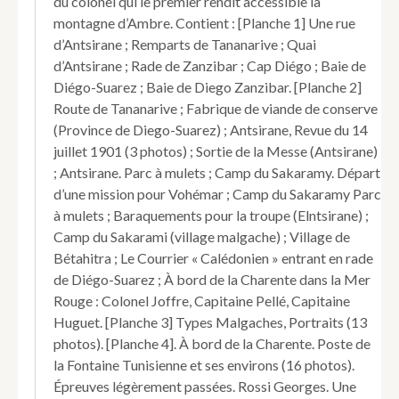
du colonel qui le premier rendit accessible la
montagne d’Ambre. Contient : [Planche 1] Une rue
d’Antsirane ; Remparts de Tananarive ; Quai
d’Antsirane ; Rade de Zanzibar ; Cap Diégo ; Baie de
Diégo-Suarez ; Baie de Diego Zanzibar. [Planche 2]
Route de Tananarive ; Fabrique de viande de conserve
(Province de Diego-Suarez) ; Antsirane, Revue du 14
juillet 1901 (3 photos) ; Sortie de la Messe (Antsirane)
; Antsirane. Parc à mulets ; Camp du Sakaramy. Départ
d’une mission pour Vohémar ; Camp du Sakaramy Parc
à mulets ; Baraquements pour la troupe (Elntsirane) ;
Camp du Sakarami (village malgache) ; Village de
Bétahitra ; Le Courrier « Calédonien » entrant en rade
de Diégo-Suarez ; À bord de la Charente dans la Mer
Rouge : Colonel Joffre, Capitaine Pellé, Capitaine
Huguet. [Planche 3] Types Malgaches, Portraits (13
photos). [Planche 4]. À bord de la Charente. Poste de
la Fontaine Tunisienne et ses environs (16 photos).
Épreuves légèrement passées. Rossi Georges. Une