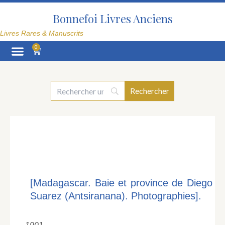
Aller
au
Bonnefoi Livres Anciens
contenu
Livres Rares & Manuscrits
0
Panier
La Librairie
[Madagascar. Baie et province de Diego
Suarez (Antsiranana). Photographies].