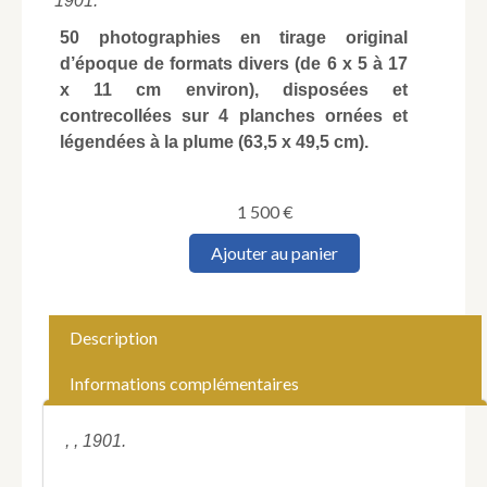
1901.
50 photographies en tirage original
d’époque de formats divers (de 6 x 5 à 17
x 11 cm environ), disposées et
contrecollées sur 4 planches ornées et
légendées à la plume (63,5 x 49,5 cm).
1 500
€
quantité
Ajouter au panier
de
[Madagascar.
Baie
et
Description
province
de
Informations complémentaires
Diego
Suarez
(Antsiranana).
, , 1901.
Photographies].