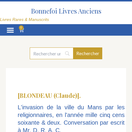
Aller
au
Bonnefoi Livres Anciens
contenu
Livres Rares & Manuscrits
0
Panier
La Librairie
[BLONDEAU (Claude)].
L'invasion de la ville du Mans par les
religionnaires, en l'année mille cinq cens
soixante & deux. Conversation par escrit
à Mr. D. R. A. C.