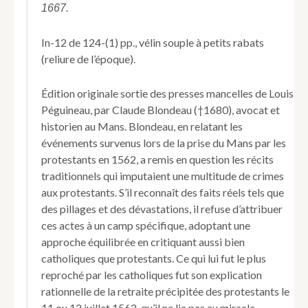
1667.
religionnaires,
en
l'année
In-12 de 124-(1) pp., vélin souple à petits rabats
mille
(reliure de l’époque).
cinq
cens
Édition originale sortie des presses mancelles de Louis
soixante
Péguineau, par Claude Blondeau (†1680), avocat et
&
deux.
historien au Mans. Blondeau, en relatant les
Conversation
événements survenus lors de la prise du Mans par les
par
protestants en 1562, a remis en question les récits
escrit
traditionnels qui imputaient une multitude de crimes
à
aux protestants. S’il reconnaît des faits réels tels que
Mr.
D.
des pillages et des dévastations, il refuse d’attribuer
R.
ces actes à un camp spécifique, adoptant une
A.
approche équilibrée en critiquant aussi bien
C.
catholiques que protestants. Ce qui lui fut le plus
reproché par les catholiques fut son explication
rationnelle de la retraite précipitée des protestants le
11 ou 12 juillet 1562, qu’il ne lia pas au miracle