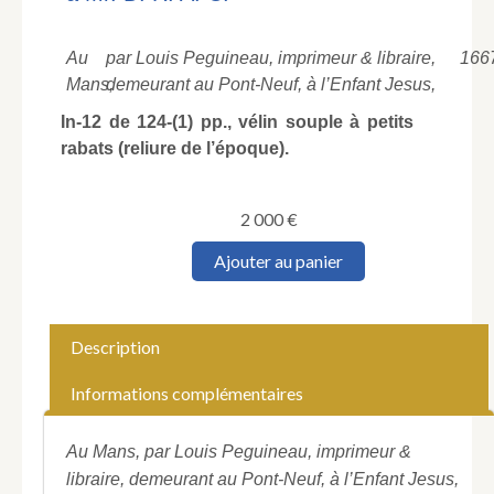
Au
par Louis Peguineau, imprimeur & libraire,
166
Mans,
demeurant au Pont-Neuf, à l’Enfant Jesus,
In-12 de 124-(1) pp., vélin souple à petits
rabats (reliure de l’époque).
2 000
€
quantité
Ajouter au panier
de
[BLONDEAU
(Claude)].
L'invasion
Description
de
la
Informations complémentaires
ville
du
Mans
Au Mans, par Louis Peguineau, imprimeur &
par
libraire, demeurant au Pont-Neuf, à l’Enfant Jesus,
les