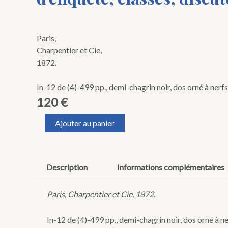
Paris,
Charpentier et Cie,
1872.
In-12 de (4)-499 pp., demi-chagrin noir, dos orné à nerfs, 
120
€
quantité
Ajouter au panier
de
VILLETARD
(Edmond).
L'Insurrection
Description
Informations complémentaires
du
18
mars.
Paris, Charpentier et Cie, 1872.
Extraits
des
In-12 de (4)-499 pp., demi-chagrin noir, dos orné à ner
dispositions