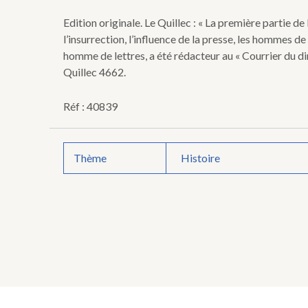
recueillies
par
Edition originale. Le Quillec : « La première partie d
la
l’insurrection, l’influence de la presse, les hommes 
commission
homme de lettres, a été rédacteur au « Courrier du di
d'enquête,
classés,
Quillec 4662.
discutés
et
Réf : 40839
résumés.
Thème
Histoire