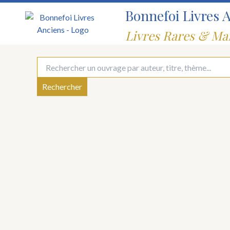
Aller
Bonnefoi Livres 
au
contenu
Livres Rares & Ma