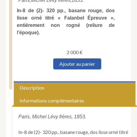
Paris,
Michel Lévy frères,
1853.
In-8 de (2)- 320 pp., basane rouge, dos
lisse orné titré « Falanbel Épreuve »,
entièrement non rogné (reliure de
l’époque).
2 000
€
quantité
Ajouter au panier
de
Blondel
(Alexis).
L'Inimitable
Description
Falanbelle,
ou
Informations complémentaires
le
Génie
incompris.
Paris, Michel Lévy frères, 1853.
In-8 de (2)- 320 pp., basane rouge, dos lisse orné titré