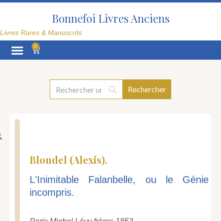
Aller
au
Bonnefoi Livres Anciens
contenu
Livres Rares & Manuscrits
0
Panier
La Librairie
Blondel (Alexis).
L'Inimitable Falanbelle, ou le Génie
incompris.