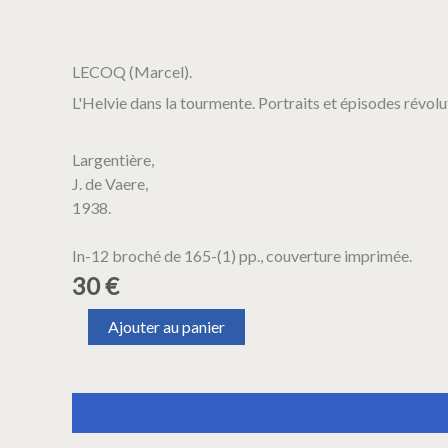
LECOQ (Marcel).
L'Helvie dans la tourmente. Portraits et épisodes révolu
Largentière,
J. de Vaere,
1938.
In-12 broché de 165-(1) pp., couverture imprimée.
30
€
quantité
Ajouter au panier
de
LECOQ
(Marcel).
L'Helvie
Description
Informations complémentaires
dans
la