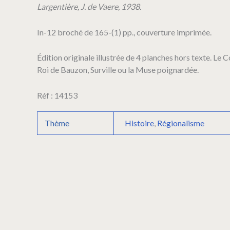
tourmente.
Largentière, J. de Vaere, 1938.
Portraits
et
In-12 broché de 165-(1) pp., couverture imprimée.
épisodes
révolutionnaires.
Édition originale illustrée de 4 planches hors texte. Le
Roi de Bauzon, Surville ou la Muse poignardée.
Réf : 14153
Thème
Histoire
,
Régionalisme