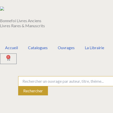
Aller
au
contenu
Bonnefoi Livres Anciens
Livres Rares & Manuscrits
Accueil
Catalogues
Ouvrages
La Librairie
0
Panier