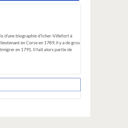
Marie
d').
Les
Souvenirs
d'émigration
du
ais d’une biographie d’Icher-Villefort à
baron
d'Icher-
ieutenant en Corse en 1789, il y a de gros
Villefort
migrer en 1791. Il fait alors partie de
présentés
par
Gaston
Laurans.
Avant-
propos
de
Marcel
Barral.