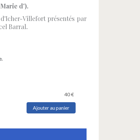
arie d').
'Icher-Villefort présentés par
el Barral.
e.
40
€
quantité
Ajouter au panier
de
ICHER-
VILLEFORT
(Pierre
François