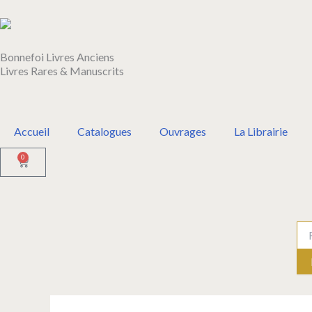
Aller
au
contenu
Bonnefoi Livres Anciens
Livres Rares & Manuscrits
Accueil
Catalogues
Ouvrages
La Librairie
0
Panier