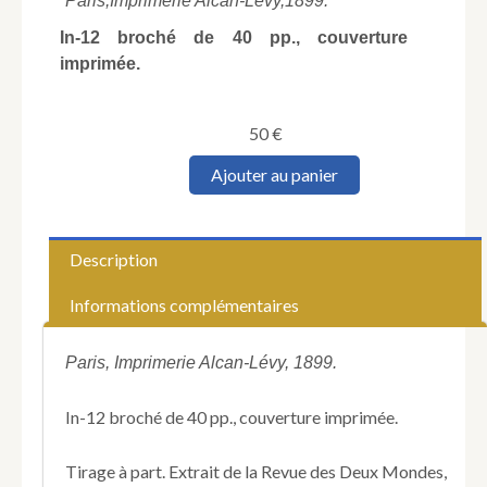
Paris,
Imprimerie Alcan-Lévy,
1899.
In-12 broché de 40 pp., couverture
imprimée.
50
€
quantité
Ajouter au panier
de
CRESSON
(Ernest).
Les
Description
Premiers
jours
Informations complémentaires
de
l'Armistice
en
Paris, Imprimerie Alcan-Lévy, 1899.
1871.
Trois
In-12 broché de 40 pp., couverture imprimée.
voyages
à
Versailles.
Tirage à part. Extrait de la Revue des Deux Mondes,