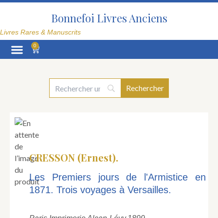
Aller
au
Bonnefoi Livres Anciens
contenu
Livres Rares & Manuscrits
0
Panier
La Librairie
CRESSON (Ernest).
Les Premiers jours de l'Armistice en
1871. Trois voyages à Versailles.