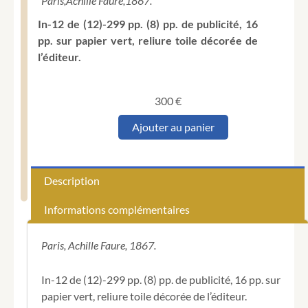
Paris,
Achille Faure,
1867.
In-12 de (12)-299 pp. (8) pp. de publicité, 16
pp. sur papier vert, reliure toile décorée de
l’éditeur.
300
€
quantité
Ajouter au panier
de
DELVAU
(Alfred).
Les
Description
Plaisirs
de
Informations complémentaires
Paris.
Guide
pratique
Paris, Achille Faure, 1867.
et
illustré.
In-12 de (12)-299 pp. (8) pp. de publicité, 16 pp. sur
papier vert, reliure toile décorée de l’éditeur.