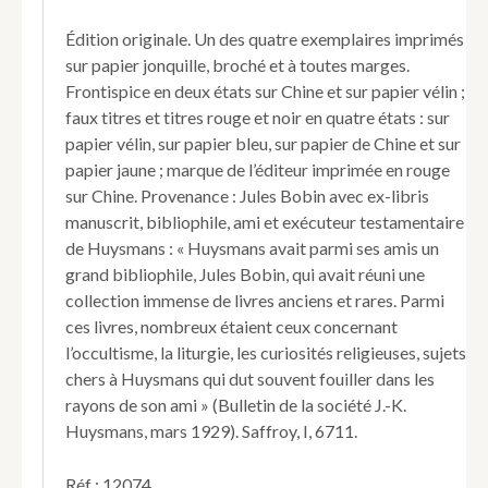
critiques
sur
Édition originale. Un des quatre exemplaires imprimés
la
sur papier jonquille, broché et à toutes marges.
noblesse
Frontispice en deux états sur Chine et sur papier vélin ;
et
faux titres et titres rouge et noir en quatre états : sur
les
usurpations
papier vélin, sur papier bleu, sur papier de Chine et sur
nobiliaires.
papier jaune ; marque de l’éditeur imprimée en rouge
sur Chine. Provenance : Jules Bobin avec ex-libris
manuscrit, bibliophile, ami et exécuteur testamentaire
de Huysmans : « Huysmans avait parmi ses amis un
grand bibliophile, Jules Bobin, qui avait réuni une
collection immense de livres anciens et rares. Parmi
ces livres, nombreux étaient ceux concernant
l’occultisme, la liturgie, les curiosités religieuses, sujets
chers à Huysmans qui dut souvent fouiller dans les
rayons de son ami » (Bulletin de la société J.-K.
Huysmans, mars 1929). Saffroy, I, 6711.
Réf : 12074