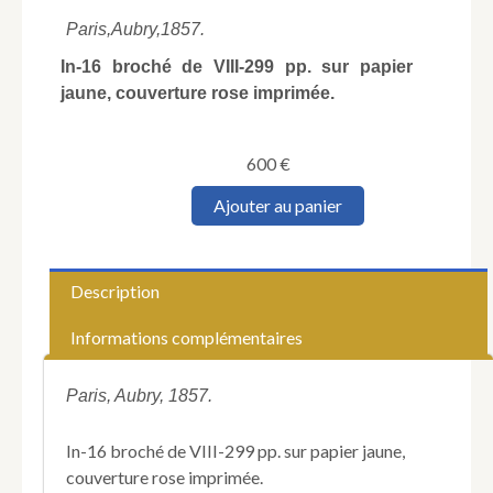
Paris,
Aubry,
1857.
In-16 broché de VIII-299 pp. sur papier
jaune, couverture rose imprimée.
600
€
quantité
Ajouter au panier
de
CHASSANT
(Alphonse).
Les
Description
Nobles
et
Informations complémentaires
les
vilains
du
Paris, Aubry, 1857.
temps
passé,
In-16 broché de VIII-299 pp. sur papier jaune,
ou
couverture rose imprimée.
Recherches