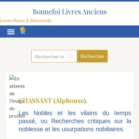
Aller
au
Bonnefoi Livres Anciens
contenu
Livres Rares & Manuscrits
0
Panier
La Librairie
CHASSANT (Alphonse).
Les Nobles et les vilains du temps
passé, ou Recherches critiques sur la
noblesse et les usurpations nobiliaires.