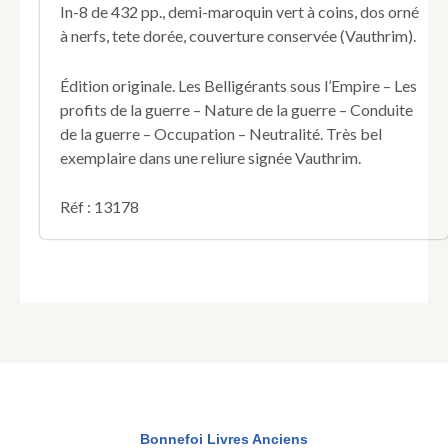
In-8 de 432 pp., demi-maroquin vert à coins, dos orné
pendant
à nerfs, tete dorée, couverture conservée (Vauthrim).
le
premier
Empire
Édition originale. Les Belligérants sous l’Empire – Les
(jusqu'au
profits de la guerre – Nature de la guerre – Conduite
traité
de la guerre – Occupation – Neutralité. Très bel
de
exemplaire dans une reliure signée Vauthrim.
Fontainebleau
du
11
Réf : 13178
avril
1814).
Bonnefoi Livres Anciens