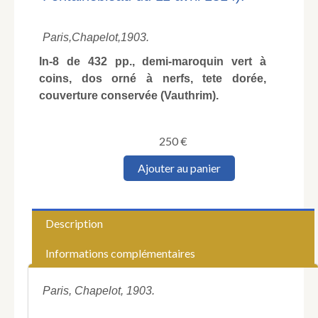
Paris,
Chapelot,
1903.
In-8 de 432 pp., demi-maroquin vert à
coins, dos orné à nerfs, tete dorée,
couverture conservée (Vauthrim).
250
€
quantité
Ajouter au panier
de
MOUGENOT
(René).
Les
Description
Guerres
continentales
Informations complémentaires
et
les
Pratiques
Paris, Chapelot, 1903.
des
Belligérants