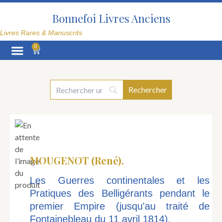
Aller
au
Bonnefoi Livres Anciens
contenu
Livres Rares & Manuscrits
0
Panier
La Librairie
MOUGENOT (René).
Les Guerres continentales et les
Pratiques des Belligérants pendant le
premier Empire (jusqu'au traité de
Fontainebleau du 11 avril 1814).