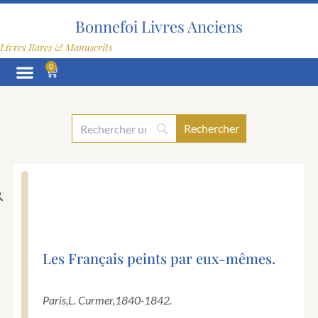
Aller
au
Bonnefoi Livres Anciens
contenu
Livres Rares & Manuscrits
0
Panier
Les Français peints par eux-mêmes.
Paris,
L. Curmer,
1840-1842.