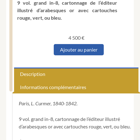
9 vol. grand in-8, cartonnage de l’éditeur
illustré d’arabesques or avec cartouches
rouge, vert, ou bleu.
4 500
€
quantité
Ajouter au panier
de
Les
Français
peints
Description
par
eux-
Informations complémentaires
mêmes.
Paris, L. Curmer, 1840-1842.
9 vol. grand in-8, cartonnage de l’éditeur illustré
d’arabesques or avec cartouches rouge, vert, ou bleu.