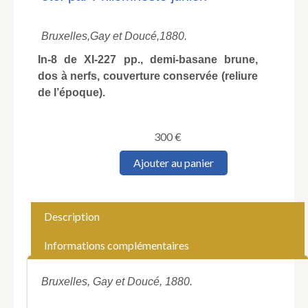
Bruxelles,
Gay et Doucé,
1880.
In-8 de XI-227 pp., demi-basane brune,
dos à nerfs, couverture conservée (reliure
de l’époque).
300
€
quantité
Ajouter au panier
de
[Brunet
(Pierre-
Gustave)].
Description
Les
Fous
Informations complémentaires
littéraires.
Essai
bibliographique
Bruxelles, Gay et Doucé, 1880.
sur
la