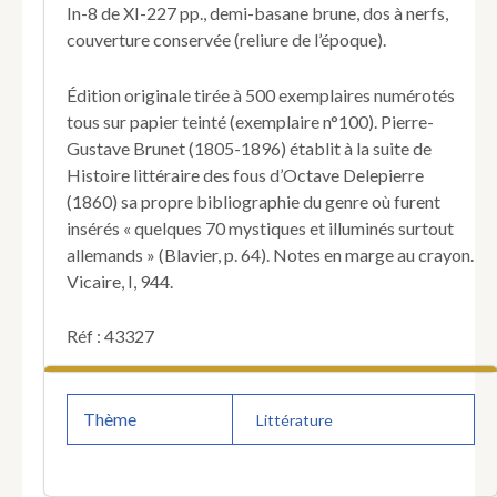
In-8 de XI-227 pp., demi-basane brune, dos à nerfs,
littérature
couverture conservée (reliure de l’époque).
excentrique,
les
illuminés,
Édition originale tirée à 500 exemplaires numérotés
visionnaires,
tous sur papier teinté (exemplaire n°100). Pierre-
etc.
Gustave Brunet (1805-1896) établit à la suite de
par
Histoire littéraire des fous d’Octave Delepierre
Philomneste
junior.
(1860) sa propre bibliographie du genre où furent
insérés « quelques 70 mystiques et illuminés surtout
allemands » (Blavier, p. 64). Notes en marge au crayon.
Vicaire, I, 944.
Réf : 43327
Thème
Littérature