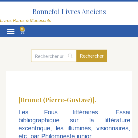
Aller
au
Bonnefoi Livres Anciens
contenu
Livres Rares & Manuscrits
0
Panier
La Librairie
[Brunet (Pierre-Gustave)].
Les Fous littéraires. Essai
bibliographique sur la littérature
excentrique, les illuminés, visionnaires,
etc. par Philomneste junior.