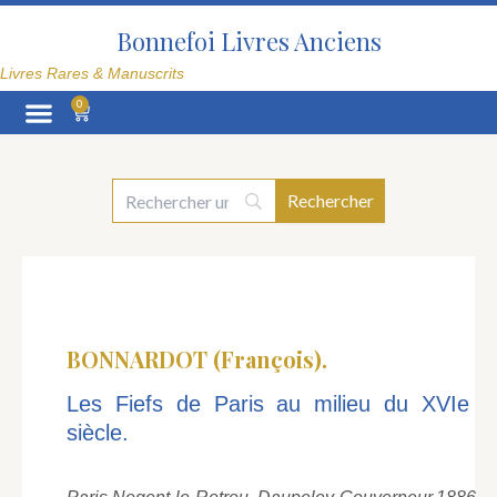
Aller
au
Bonnefoi Livres Anciens
contenu
Livres Rares & Manuscrits
0
Panier
La Librairie
BONNARDOT (François).
Les Fiefs de Paris au milieu du XVIe
siècle.