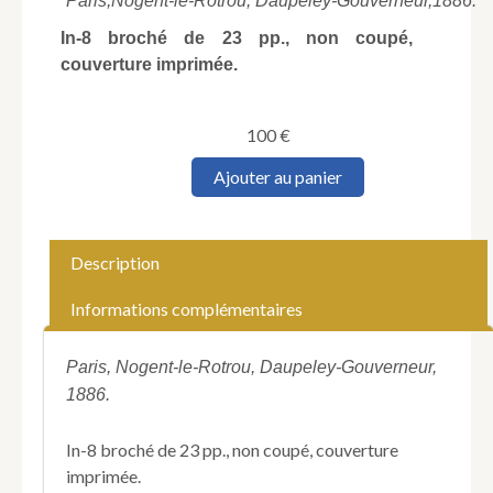
Paris,
Nogent-le-Rotrou, Daupeley-Gouverneur,
1886.
In-8 broché de 23 pp., non coupé,
couverture imprimée.
100
€
quantité
Ajouter au panier
de
BONNARDOT
(François).
Les
Description
Fiefs
de
Informations complémentaires
Paris
au
milieu
Paris, Nogent-le-Rotrou, Daupeley-Gouverneur,
du
1886.
XVIe
siècle.
In-8 broché de 23 pp., non coupé, couverture
imprimée.