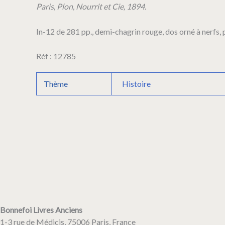
sous
Paris, Plon, Nourrit et Cie, 1894.
le
Consulat
In-12 de 281 pp., demi-chagrin rouge, dos orné à nerfs, p
et
l'Empire.
D'après
Réf : 12785
les
documents
Thème
Histoire
inédits
des
archives.
Bonnefoi Livres Anciens
1-3 rue de Médicis, 75006 Paris, France