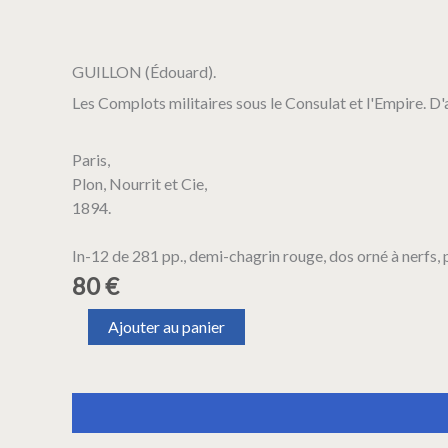
GUILLON (Édouard).
Les Complots militaires sous le Consulat et l'Empire. D'
Paris,
Plon, Nourrit et Cie,
1894.
In-12 de 281 pp., demi-chagrin rouge, dos orné à nerfs, p
80
€
quantité
Ajouter au panier
de
GUILLON
(Édouard).
Les
Description
Informations complémentaires
Complots
militaires