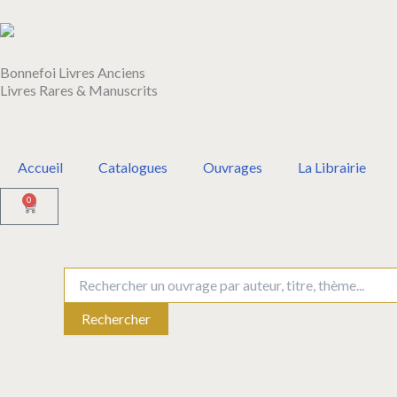
Aller
au
contenu
Bonnefoi Livres Anciens
Livres Rares & Manuscrits
Accueil
Catalogues
Ouvrages
La Librairie
0
Panier