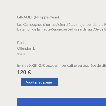
GIRAULT (Philippe-René).
Les Campagnes d'un musicien d'état-major pendant la Ré
bataillon de la Haute-Saône, au 5e hussards, au 93e de l
Paris,
Ollendorff,
1901.
In-8 de XXIII-270 pp., demi-percaline verte, pièce de titr
120
€
quantité
Ajouter au panier
de
GIRAULT
(Philippe-
René).
Description
Informations complémentaires
Les