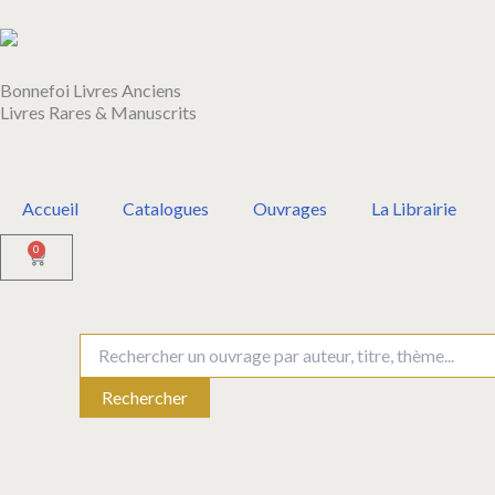
Aller
au
contenu
Bonnefoi Livres Anciens
Livres Rares & Manuscrits
Accueil
Catalogues
Ouvrages
La Librairie
0
Panier