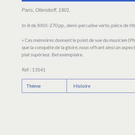
Campagnes
d'un
Paris, Ollendorff, 1901.
musicien
d'état-
In-8 de XXIII-270 pp., demi-percaline verte, pièce de titr
major
pendant
la
« Ces mémoires donnent le point de vue du musicien (Phi
République
que la conquête de la gloire, nous offrant ainsi un asp
et
plat supérieur. Bel exemplaire.
l'Empire,
1791-
Réf : 13141
1810,
par
Philippe-
Thème
Histoire
René
Girault,
ex-
musicien
d'état-
major
au
régiment