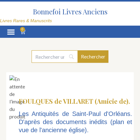
Aller
au
Bonnefoi Livres Anciens
contenu
Livres Rares & Manuscrits
0
Panier
La Librairie
FOULQUES de VILLARET (Amicie de).
Les Antiquités de Saint-Paul d'Orléans.
D'après des documents inédits (plan et
vue de l'ancienne église).