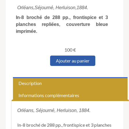
Orléans,
Séjourné, Herluison,
1884.
In-8 broché de 288 pp., frontispice et 3
planches repliées, couverture bleue
imprimée.
100
€
quantité
Ajouter au panier
de
FOULQUES
de
VILLARET
Description
(Amicie
de).
Informations complémentaires
Les
Antiquités
de
Orléans, Séjourné, Herluison, 1884.
Saint-
Paul
In-8 broché de 288 pp., frontispice et 3 planches
d'Orléans.