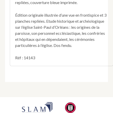
repliées, couverture bleue imprimée.
D'après
des
documents
Édition originale illustrée d’une vue en frontispice et 3
inédits
planches repliées. Etude historique et archéologique
(plan
sur l’église Saint-Paul d’Orléans : les origines de la
et
paroisse, son personnel ecclésiastique, les confréries
vue
de
et hôpitaux qui en dépendaient, les cérémonies
l'ancienne
particulières à l’église. Dos fendu.
église).
Réf : 14143