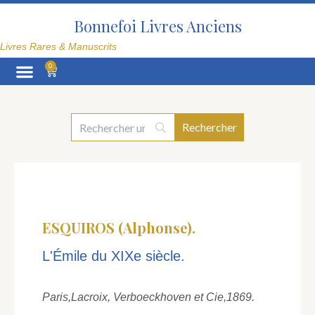
Aller
au
Bonnefoi Livres Anciens
contenu
Livres Rares & Manuscrits
0
Panier
La Librairie
ESQUIROS (Alphonse).
L'Émile du XIXe siècle.
Paris,
Lacroix, Verboeckhoven et Cie,
1869.