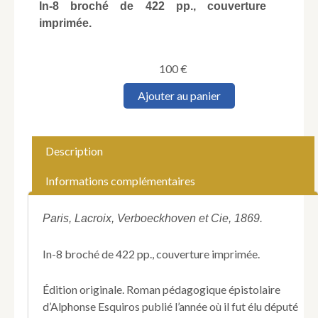
In-8 broché de 422 pp., couverture
imprimée.
100
€
quantité
Ajouter au panier
de
ESQUIROS
(Alphonse).
L'Émile
Description
du
XIXe
Informations complémentaires
siècle.
Paris, Lacroix, Verboeckhoven et Cie, 1869.
In-8 broché de 422 pp., couverture imprimée.
Édition originale. Roman pédagogique épistolaire
d’Alphonse Esquiros publié l’année où il fut élu député