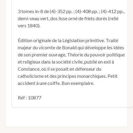
considérée
dans
3 tomes in-8 de (4)-352 pp. ; (4)-408 pp. ; (4)-412 pp.,
les
demi-veau vert, dos lisse orné de filets dorés (relié
derniers
vers 1840).
temps
par
les
Édition originale de la Législation primitive. Traité
seules
majeur du vicomte de Bonald qui développe les idées
lumières
de son premier ouvrage, Théorie du pouvoir politique
de
la
et religieux dans la société civile, publié en exil à
Raison,
Constance, où il se posait en défenseur du
suivie
catholicisme et des principes monarchiques. Petit
de
accident à une coiffe. Bon exemplaire.
plusieurs
traités
et
Réf : 10877
discours
politiques.