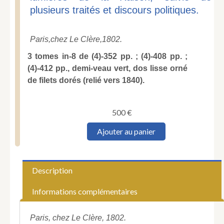
plusieurs traités et discours politiques.
Paris,
chez Le Clère,
1802.
3 tomes in-8 de (4)-352 pp. ; (4)-408 pp. ;
(4)-412 pp., demi-veau vert, dos lisse orné
de filets dorés (relié vers 1840).
500
€
quantité
Ajouter au panier
de
BONALD
(Louis-
Gabriel-
Description
Antoine,
vicomte
Informations complémentaires
de).
Législation
Primitive,
Paris, chez Le Clère, 1802.