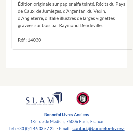
par
Édition originale sur papier alfa teinté. Récits du Pays
René
de Caux, de Jumièges, d’Argentan, du Vexin,
Herval,
d’Angleterre, d’Italie illustrés de larges vignettes
gravées
gravées sur bois par Raymond Dendeville.
sur
bois
par
Réf : 14030
R.
Dendeville.
Bonnefoi Livres Anciens
1-3 rue de Médicis, 75006 Paris, France
contact@bonnefoi-livres-
Tel : +33 (0)1 46 33 57 22
Email :
•