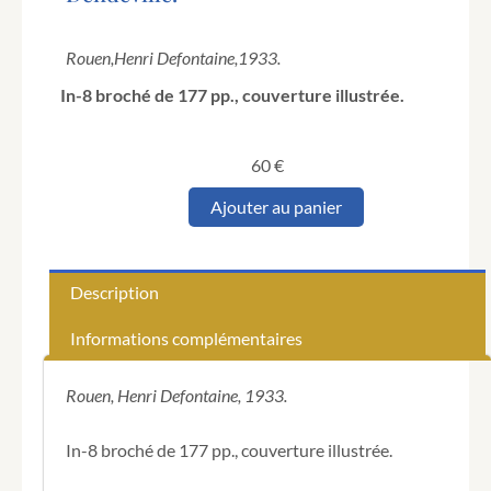
Rouen,
Henri Defontaine,
1933.
In-8 broché de 177 pp., couverture illustrée.
60
€
quantité
Ajouter au panier
de
HERVAL
(René).
Légendes
Description
de
Normandie
Informations complémentaires
et
des
pays
Rouen, Henri Defontaine, 1933.
normands
d'outre-
In-8 broché de 177 pp., couverture illustrée.
mer,
contées