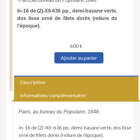
Paris,
au bureau du Populaire,
1848.
In-16 de (2)-XII-636 pp., demi-basane verte,
dos lisse orné de filets dorés (reliure de
l’époque).
600
€
quantité
Ajouter au panier
de
CABET
(Étienne).
Le
Description
Vrai
christianisme
Informations complémentaires
suivant
Jésus-
Christ.
Paris, au bureau du Populaire, 1848.
In-16 de (2)-XII-636 pp., demi-basane verte, dos lisse
orné de filets dorés (reliure de l’époque).