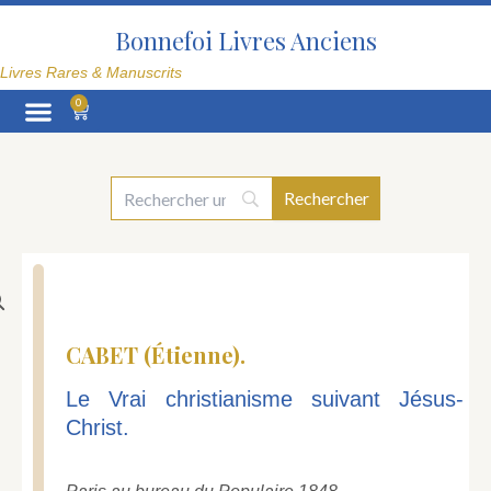
Aller
au
Bonnefoi Livres Anciens
contenu
Livres Rares & Manuscrits
0
Panier
La Librairie
CABET (Étienne).
Le Vrai christianisme suivant Jésus-
Christ.