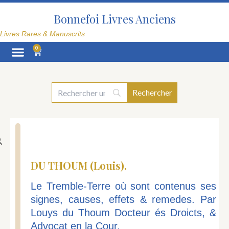
Aller
au
Bonnefoi Livres Anciens
contenu
Livres Rares & Manuscrits
0
Panier
La Librairie
DU THOUM (Louis).
Le Tremble-Terre où sont contenus ses
signes, causes, effets & remedes. Par
Louys du Thoum Docteur és Droicts, &
Advocat en la Cour.