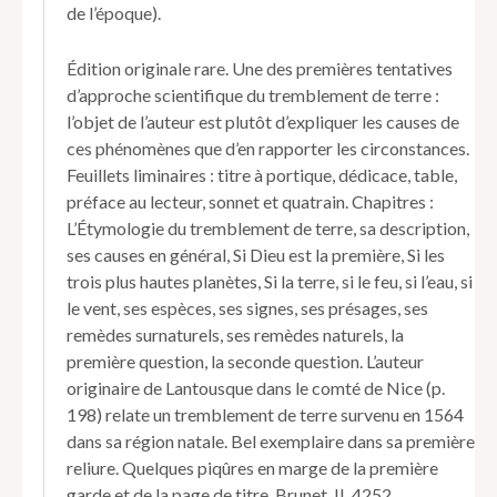
de l’époque).
causes,
effets
&
Édition originale rare. Une des premières tentatives
remedes.
d’approche scientifique du tremblement de terre :
Par
l’objet de l’auteur est plutôt d’expliquer les causes de
Louys
ces phénomènes que d’en rapporter les circonstances.
du
Thoum
Feuillets liminaires : titre à portique, dédicace, table,
Docteur
préface au lecteur, sonnet et quatrain. Chapitres :
és
L’Étymologie du tremblement de terre, sa description,
Droicts,
ses causes en général, Si Dieu est la première, Si les
&
trois plus hautes planètes, Si la terre, si le feu, si l’eau, si
Advocat
en
le vent, ses espèces, ses signes, ses présages, ses
la
remèdes surnaturels, ses remèdes naturels, la
Cour.
première question, la seconde question. L’auteur
originaire de Lantousque dans le comté de Nice (p.
198) relate un tremblement de terre survenu en 1564
dans sa région natale. Bel exemplaire dans sa première
reliure. Quelques piqûres en marge de la première
garde et de la page de titre. Brunet, II, 4252.