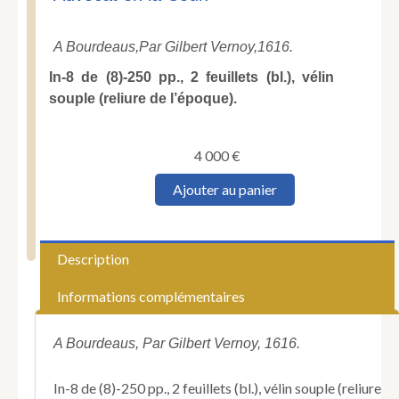
A Bourdeaus,
Par Gilbert Vernoy,
1616.
In-8 de (8)-250 pp., 2 feuillets (bl.), vélin
souple (reliure de l’époque).
4 000
€
quantité
Ajouter au panier
de
DU
THOUM
(Louis).
Description
Le
Tremble-
Informations complémentaires
Terre
où
sont
A Bourdeaus, Par Gilbert Vernoy, 1616.
contenus
ses
In-8 de (8)-250 pp., 2 feuillets (bl.), vélin souple (reliure
signes,