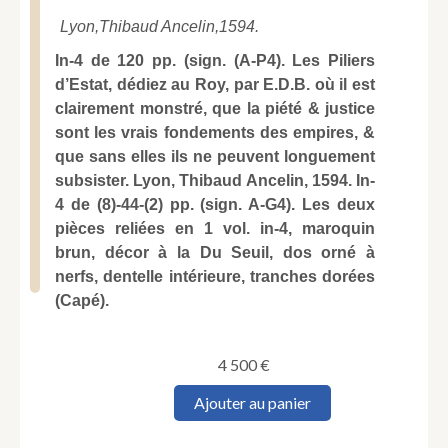
Lyon,
Thibaud Ancelin,
1594.
In-4 de 120 pp. (sign. (A-P4). Les Piliers
d’Estat, dédiez au Roy, par E.D.B. où il est
clairement monstré, que la piété & justice
sont les vrais fondements des empires, &
que sans elles ils ne peuvent longuement
subsister. Lyon, Thibaud Ancelin, 1594. In-
4 de (8)-44-(2) pp. (sign. A-G4). Les deux
pièces reliées en 1 vol. in-4, maroquin
brun, décor à la Du Seuil, dos orné à
nerfs, dentelle intérieure, tranches dorées
(Capé).
4 500
€
quantité
Ajouter au panier
de
PONT-