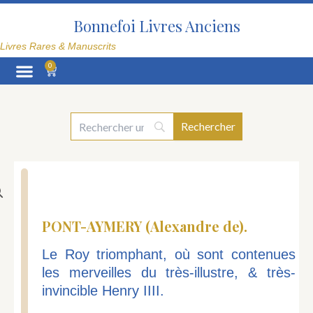
Aller
au
Bonnefoi Livres Anciens
contenu
Livres Rares & Manuscrits
0
Panier
La Librairie
PONT-AYMERY (Alexandre de).
Le Roy triomphant, où sont contenues
les merveilles du très-illustre, & très-
invincible Henry IIII.