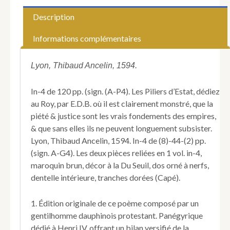
AYMERY
(Alexandre
Description
de).
Le
Informations complémentaires
Roy
triomphant,
où
Lyon, Thibaud Ancelin, 1594.
sont
contenues
In-4 de 120 pp. (sign. (A-P4). Les Piliers d’Estat, dédiez
les
au Roy, par E.D.B. où il est clairement monstré, que la
merveilles
piété & justice sont les vrais fondements des empires,
du
très-
& que sans elles ils ne peuvent longuement subsister.
illustre,
Lyon, Thibaud Ancelin, 1594. In-4 de (8)-44-(2) pp.
&
(sign. A-G4). Les deux pièces reliées en 1 vol. in-4,
très-
maroquin brun, décor à la Du Seuil, dos orné à nerfs,
invincible
dentelle intérieure, tranches dorées (Capé).
Henry
IIII.
1. Édition originale de ce poème composé par un
gentilhomme dauphinois protestant. Panégyrique
dédié à Henri IV, offrant un bilan versifié de la