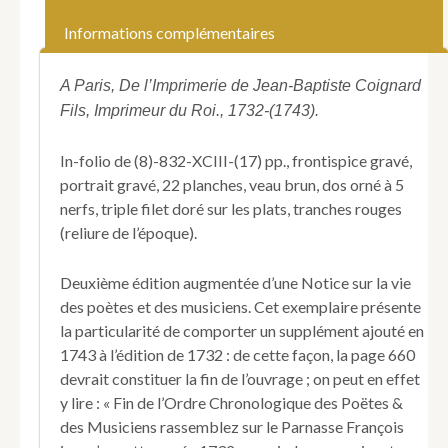
(Évrard).
Le
Informations complémentaires
Parnasse
François,
dédié
A Paris, De l’Imprimerie de Jean-Baptiste Coignard
au
Fils, Imprimeur du Roi., 1732-(1743).
Roi,
par
In-folio de (8)-832-XCIII-(17) pp., frontispice gravé,
M.
Titon
portrait gravé, 22 planches, veau brun, dos orné à 5
du
nerfs, triple filet doré sur les plats, tranches rouges
Tillet,
(reliure de l’époque).
Commissaire
Provincial
Deuxième édition augmentée d’une Notice sur la vie
des
Guerres,
des poètes et des musiciens. Cet exemplaire présente
ci-
la particularité de comporter un supplément ajouté en
devant
1743 à l’édition de 1732 : de cette façon, la page 660
Capitaine
devrait constituer la fin de l’ouvrage ; on peut en effet
de
y lire : « Fin de l’Ordre Chronologique des Poëtes &
Dragons,
&
des Musiciens rassemblez sur le Parnasse François
Maître-