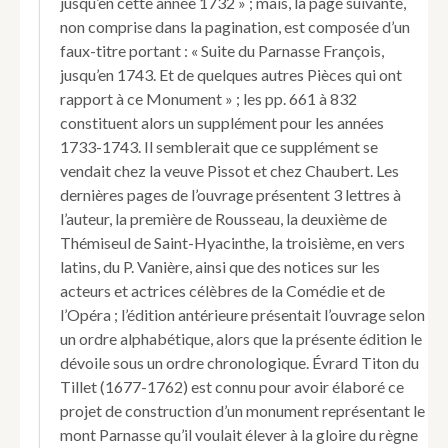
jusqu’en cette année 1732 » ; mais, la page suivante,
d'Hôtel
non comprise dans la pagination, est composée d’un
de
faux-titre portant : « Suite du Parnasse François,
feue
jusqu’en 1743. Et de quelques autres Pièces qui ont
Madame
la
rapport à ce Monument » ; les pp. 661 à 832
Dauphine,
constituent alors un supplément pour les années
Mere
1733-1743. Il semblerait que ce supplément se
du
vendait chez la veuve Pissot et chez Chaubert. Les
Roi.
dernières pages de l’ouvrage présentent 3 lettres à
l’auteur, la première de Rousseau, la deuxième de
Thémiseul de Saint-Hyacinthe, la troisième, en vers
latins, du P. Vanière, ainsi que des notices sur les
acteurs et actrices célèbres de la Comédie et de
l’Opéra ; l’édition antérieure présentait l’ouvrage selon
un ordre alphabétique, alors que la présente édition le
dévoile sous un ordre chronologique. Évrard Titon du
Tillet (1677-1762) est connu pour avoir élaboré ce
projet de construction d’un monument représentant le
mont Parnasse qu’il voulait élever à la gloire du règne