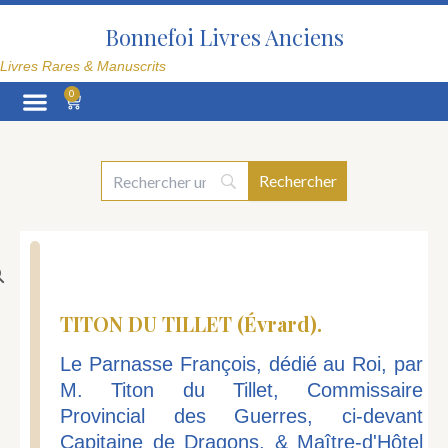
Aller
au
Bonnefoi Livres Anciens
contenu
Livres Rares & Manuscrits
0
Panier
La Librairie
TITON DU TILLET (Évrard).
Le Parnasse François, dédié au Roi, par
M. Titon du Tillet, Commissaire
Provincial des Guerres, ci-devant
Capitaine de Dragons, & Maître-d'Hôtel