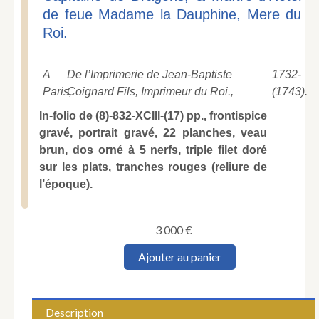
de feue Madame la Dauphine, Mere du
Roi.
A
De l’Imprimerie de Jean-Baptiste
1732-
Paris,
Coignard Fils, Imprimeur du Roi.,
(1743).
In-folio de (8)-832-XCIII-(17) pp., frontispice
gravé, portrait gravé, 22 planches, veau
brun, dos orné à 5 nerfs, triple filet doré
sur les plats, tranches rouges (reliure de
l’époque).
3 000
€
quantité
Ajouter au panier
de
TITON
DU
TILLET
Description