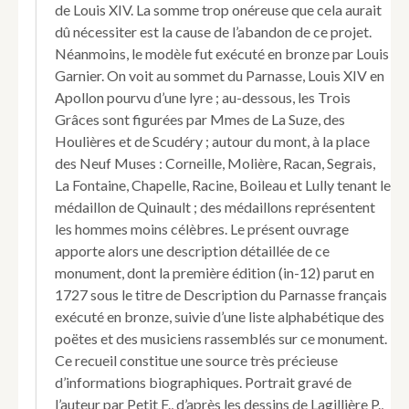
de Louis XIV. La somme trop onéreuse que cela aurait
dû nécessiter est la cause de l’abandon de ce projet.
Néanmoins, le modèle fut exécuté en bronze par Louis
Garnier. On voit au sommet du Parnasse, Louis XIV en
Apollon pourvu d’une lyre ; au-dessous, les Trois
Grâces sont figurées par Mmes de La Suze, des
Houlières et de Scudéry ; autour du mont, à la place
des Neuf Muses : Corneille, Molière, Racan, Segrais,
La Fontaine, Chapelle, Racine, Boileau et Lully tenant le
médaillon de Quinault ; des médaillons représentent
les hommes moins célèbres. Le présent ouvrage
apporte alors une description détaillée de ce
monument, dont la première édition (in-12) parut en
1727 sous le titre de Description du Parnasse français
exécuté en bronze, suivie d’une liste alphabétique des
poëtes et des musiciens rassemblés sur ce monument.
Ce recueil constitue une source très précieuse
d’informations biographiques. Portrait gravé de
l’auteur par Petit F., d’après les dessins de Lagillière P.,