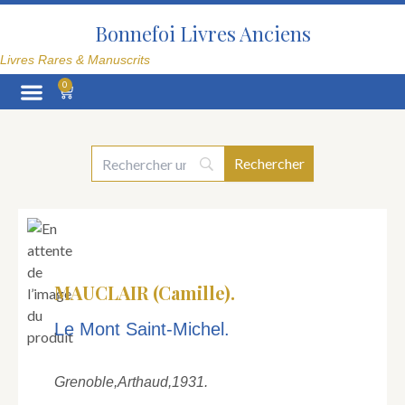
Aller
au
Bonnefoi Livres Anciens
contenu
Livres Rares & Manuscrits
0
Panier
La Librairie
MAUCLAIR (Camille).
Le Mont Saint-Michel.
Grenoble,
Arthaud,
1931.