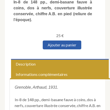
In-8 de 148 pp., demi-basane fauve à
coins, dos à nerfs, couverture illustrée
conservée, chiffre A.B. en pied (reliure de
l’époque).
25
€
quantité
Ajouter au panier
de
MAUCLAIR
(Camille).
Le
Description
Mont
Saint-
Informations complémentaires
Michel.
Grenoble, Arthaud, 1931.
In-8 de 148 pp., demi-basane fauve à coins, dos à
nerfs, couverture illustrée conservée, chiffre A.B. en