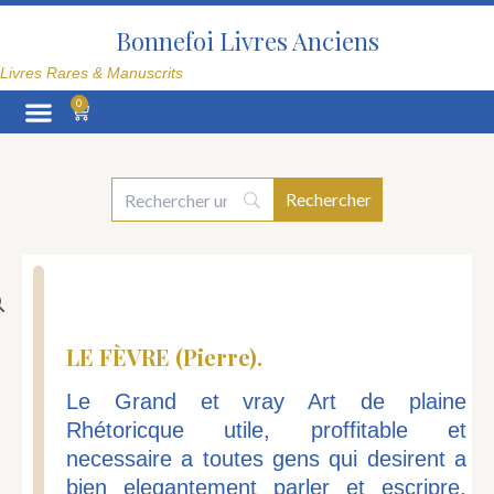
Aller
au
Bonnefoi Livres Anciens
contenu
Livres Rares & Manuscrits
0
Panier
La Librairie
LE FÈVRE (Pierre).
Le Grand et vray Art de plaine
Rhétoricque utile, proffitable et
necessaire a toutes gens qui desirent a
bien elegantement parler et escripre.