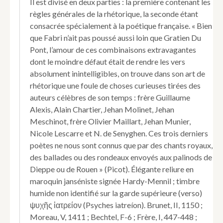
Il est divisé en deux parties : la première contenant les
Compile
règles générales de la rhétorique, la seconde étant
et
consacrée spécialement à la poétique française. « Bien
compose
que Fabri n’ait pas poussé aussi loin que Gratien Du
par
tresexpert
Pont, l’amour de ces combinaisons extravagantes
scientifique
dont le moindre défaut était de rendre les vers
et
absolument inintelligibles, on trouve dans son art de
vray
rhétorique une foule de choses curieuses tirées des
orateur
auteurs célèbres de son temps : frère Guillaume
par
maistre
Alexis, Alain Chartier, Jehan Molinet, Jehan
Pierre
Meschinot, frère Olivier Maillart, Jehan Munier,
Fabri.
Nicole Lescarre et N. de Senyghen. Ces trois derniers
poètes ne nous sont connus que par des chants royaux,
des ballades ou des rondeaux envoyés aux palinods de
Dieppe ou de Rouen » (Picot). Élégante reliure en
maroquin janséniste signée Hardy-Mennil ; timbre
humide non identifié sur la garde supérieure (verso)
ψυχῆς ἰατρείον (Psyches iatreíon). Brunet, II, 1150 ;
Moreau, V, 1411 ; Bechtel, F-6 ; Frère, I, 447-448 ;