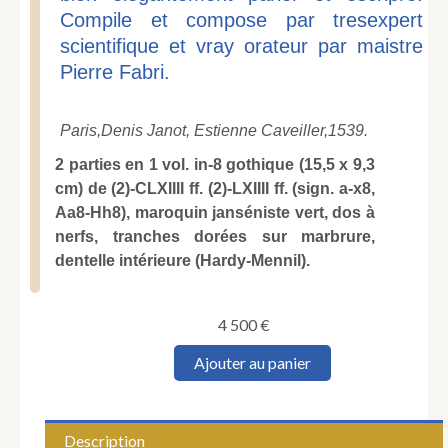
Compile et compose par tresexpert
scientifique et vray orateur par maistre
Pierre Fabri.
Paris,
Denis Janot, Estienne Caveiller,
1539.
2 parties en 1 vol. in-8 gothique (15,5 x 9,3
cm) de (2)-CLXIIII ff. (2)-LXIIII ff. (sign. a-x8,
Aa8-Hh8), maroquin janséniste vert, dos à
nerfs, tranches dorées sur marbrure,
dentelle intérieure (Hardy-Mennil).
4 500
€
quantité
Ajouter au panier
de
LE
FÈVRE
(Pierre).
Description