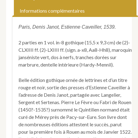
Le
Grand
Informations complémentaires
et
vray
Art
Paris, Denis Janot, Estienne Caveiller, 1539.
de
plaine
2 parties en 1 vol. in-8 gothique (15,5 x 9,3 cm) de (2)-
Rhétoricque
CLXIIII ff. (2)-LXIIII ff. (sign. a-x8, Aa8-Hh8), maroquin
utile,
janséniste vert, dos à nerfs, tranches dorées sur
proffitable
et
marbrure, dentelle intérieure (Hardy-Mennil).
necessaire
a
Belle édition gothique ornée de lettrines et d’un titre
toutes
rouge et noir, sortie des presses d’Estienne Caveiller à
gens
qui
l’adresse de Denis Janot, partagée avec Langelier,
desirent
Sergent et Sertenas. Pierre Le Fèvre ou Fabri de Rouen
a
(1450?-1535?) surnommé le Quintilien normand était
bien
curé de Mérey près de Pacy-sur-Eure. Son livre dont
elegantement
de nombreuses éditions attestent le succès, parut
parler
et
pour la première fois à Rouen au mois de Janvier 1522.
escripre.