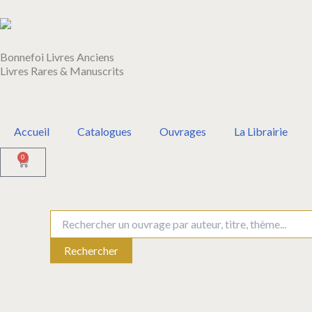
Aller
au
contenu
Bonnefoi Livres Anciens
Livres Rares & Manuscrits
Accueil
Catalogues
Ouvrages
La Librairie
0
Panier