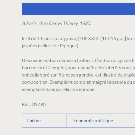
Bertrand).
Description
Informations complémentaires
Le
Grand
Banquier
A Paris, chez Denys Thierry, 1685.
ou
le
In-8 de 1 frontispice gravé, (10)-XXIII-(1)-216 pp., [le c
Livre
jaspées (reliure de l’époque).
des
Monnoyes
Etrangeres
Deuxième édition dédiée à Colbert. L’édition originale f
reduites
barème prêt à emploi, pour connaître les intérêts sou
en
ont collaboré son fils et son gendre, est illustré de pl
Monnoyes
composition. Exemplaire complet malgré l’absence du cah
de
France.
exemplaire dans sa reliure d’époque.
Ouvrage
tres-
Réf : 39790
utile
&
necessaire
Thème
Economie politique
pour
toute