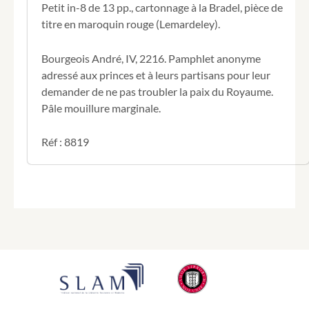
Petit in-8 de 13 pp., cartonnage à la Bradel, pièce de
service
titre en maroquin rouge (Lemardeley).
du
roi.
Adressé
Bourgeois André, IV, 2216. Pamphlet anonyme
à
adressé aux princes et à leurs partisans pour leur
MM.
demander de ne pas troubler la paix du Royaume.
les
Pâle mouillure marginale.
Princes
et
autres
Réf : 8819
seigneurs
de
la
cour,
le
sixième
juillet.