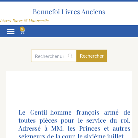
Aller
au
Bonnefoi Livres Anciens
contenu
Livres Rares & Manuscrits
0
Panier
Le Gentil-homme françois armé de
toutes pièces pour le service du roi.
Adressé à MM. les Princes et autres
seigneurs de la cour, le sixième juillet.