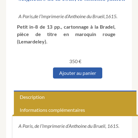
A Paris,
de l’Imprimerie d’Anthoine du Brueil,
1615.
Petit in-8 de 13 pp., cartonnage à la Bradel,
pièce de titre en maroquin rouge
(Lemardeley).
350
€
quantité
Ajouter au panier
de
Le
Gentil-
homme
Description
françois
armé
Informations complémentaires
de
toutes
pièces
A Paris, de l’Imprimerie d’Anthoine du Brueil, 1615.
pour
le