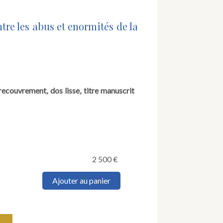
ntre les abus et enormités de la
 recouvrement, dos lisse, titre manuscrit
2 500
€
quantité
Ajouter au panier
de
Fuzy
(Antoine).
Le