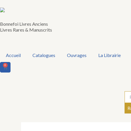
Aller
au
contenu
Bonnefoi Livres Anciens
Livres Rares & Manuscrits
Accueil
Catalogues
Ouvrages
La Librairie
0
Panier