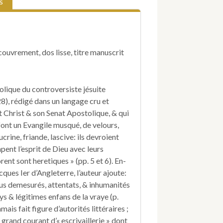
s
Franc-
archer
de
la
vraye
ecouvrement, dos lisse, titre manuscrit
Eglise,
contre
les
abus
holique du controversiste jésuite
et
), rédigé dans un langage cru et
enormités
de
t Christ & son Senat Apostolique, & qui
la
 font un Evangile musqué, de velours,
fausse.
ucrine, friande, lascive: ils devroient
mpent l’esprit de Dieu avec leurs
rent sont heretiques » (pp. 5 et 6). En-
ques Ier d’Angleterre, l’auteur ajoute:
s demesurés, attentats, & inhumanités
ys & légitimes enfans de la vraye (p.
ais fait figure d’autorités littéraires ;
u grand courant d’« escrivaillerie » dont