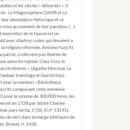
lées et les siècles « débordés ». Il
cle : Le Magistophore (1609) et Le
r leur abondance rhétorique et se
de mise au moment de leur parution. (…)
t enormitez de la fausse est un
fait avec d’autres codes qui devaient a
à la religion réformée, Antoine Fuzy fit
parole, si elle n’est pas libérée de
une autorité rejetée. Chez Fuzy, le
 parole libérée. » (Agathe Moroval, Le
’auteur transfuge et l’auctoritas).
t avec la mention « Bibliotheca
manuscrits composant cette immense
32 pour la somme de 300.000 livres, les
ersés en 1728 par l’abbé Charles-
æ, pars tertia, 1728, III n° 13191).
ies de vers dans la marge inférieure de
es. Brunet, II, 1428.