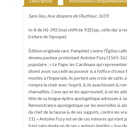
Description
Informations complémentaire
Sans lieu, Aux despens de l’Autheur, 1619.
In-8 de (4)-392 (mal chiffrée 932) pp., vélin dur à r
(reliure de l’époque).
Édition originale rare. Pamphlet contre l’Église cat
devenu pasteur protestant Antoine Fuzy (1565-1628
populaire : « Le Pape, les Cardinaux qui representen
disent avoir succedé au pouvoir & à l’office d’iceux
montés à l’imperiale, ils portent une croix de satin, s
rompre la chair avec l’esprit, & ils avachissent & ro
charnalités. Ceux qui ne les approuvent, & ne les ado
tête de sa longue épître apologétique adressée à Jac
Remonstrance apologetique sur les enormités & abu
du chef de la fausse & de ses suppots, contre les vra
11). « Antoine Fuzy est un de ces minores qui n’ont jam
il est sans doute un de ses « auteurs inutiles » issu d