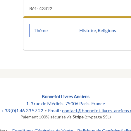
Réf : 43422
Thème
Histoire
,
Religions
Bonnefoi Livres Anciens
1-3 rue de Médicis, 75006 Paris, France
 : +33 (0)1 46 33 57 22
Email :
contact@bonnefoi-livres-anciens
•
Paiement 100% sécurisé via
Stripe
(cryptage SSL)
Conditions Générales de Vente
Politique de Confidentialit
iens –
–