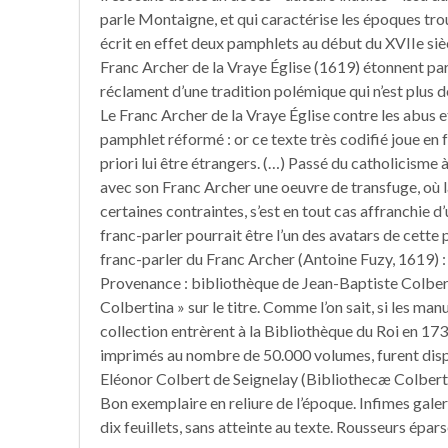
parle Montaigne, et qui caractérise les époques troub
écrit en effet deux pamphlets au début du XVIIe siè
Franc Archer de la Vraye Église (1619) étonnent pa
réclament d’une tradition polémique qui n’est plus 
Le Franc Archer de la Vraye Église contre les abus e
pamphlet réformé : or ce texte très codifié joue en 
priori lui être étrangers. (…) Passé du catholicisme 
avec son Franc Archer une oeuvre de transfuge, où la 
certaines contraintes, s’est en tout cas affranchie d’
franc-parler pourrait être l’un des avatars de cette
franc-parler du Franc Archer (Antoine Fuzy, 1619) : l
Provenance : bibliothèque de Jean-Baptiste Colber
Colbertina » sur le titre. Comme l’on sait, si les 
collection entrèrent à la Bibliothèque du Roi en 17
imprimés au nombre de 50.000 volumes, furent disp
Eléonor Colbert de Seignelay (Bibliothecæ Colbertin
Bon exemplaire en reliure de l’époque. Infimes galer
dix feuillets, sans atteinte au texte. Rousseurs épars