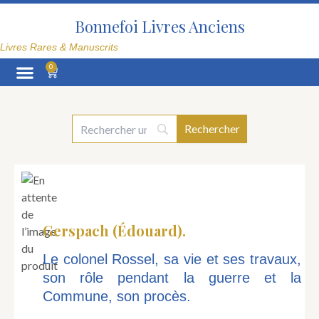
Aller
au
Bonnefoi Livres Anciens
contenu
Livres Rares & Manuscrits
0
Panier
La Librairie
Gerspach (Édouard).
Le colonel Rossel, sa vie et ses travaux,
son rôle pendant la guerre et la
Commune, son procès.