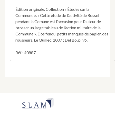
pendant
la
Édition originale. Collection « Études sur la
guerre
Commune ». « Cette étude de l’activité de Rossel
et
pendant la Comune est l’occasion pour l’auteur de
la
brosser un large tableau de l’action militaire de la
Commune,
son
Commune ». Dos fendu, petits manques de papier, des
procès.
rousseurs. Le Quillec, 2007 ; Del Bo, p. 96.
Réf : 40887