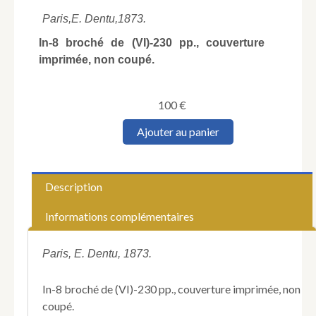
Paris,
E. Dentu,
1873.
In-8 broché de (VI)-230 pp., couverture
imprimée, non coupé.
100
€
quantité
Ajouter au panier
de
Gerspach
(Édouard).
Le
Description
colonel
Rossel,
Informations complémentaires
sa
vie
et
Paris, E. Dentu, 1873.
ses
travaux,
In-8 broché de (VI)-230 pp., couverture imprimée, non
son
coupé.
rôle