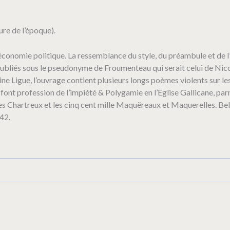
ure de l’époque).
économie politique. La ressemblance du style, du préambule et de l
 publiés sous le pseudonyme de Froumenteau qui serait celui de Nic
leine Ligue, l’ouvrage contient plusieurs longs poèmes violents sur le
 font profession de l’impiété & Polygamie en l’Eglise Gallicane, par
es Chartreux et les cinq cent mille Maquëreaux et Maquerelles. Bel e
342.