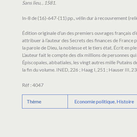
Roy
Sans lieu, , 1581.
de
France,
In-8 de (16)-647-(11) pp., vélin dur à recouvrement (reli
dans
lequel
il
Édition originale d’un des premiers ouvrages français d’
y
attribuer à l’auteur des Secrets des finances de France
a
la parole de Dieu, la noblesse et le tiers état. Écrit en p
trois
L’auteur fait le compte des dix millions de personnes qui
Perles
Épiscopales, abbatiales, les vingt autres mille Putains d
precieuses
d'inestimables
la fin du volume. INED, 226 ; Haag I, 251 ; Hauser III, 2
valeurs
:
Réf : 4047
Par
le
moyen
Thème
Economie politique
,
Histoire
desquelles
sa
Majesté
s'en
va
le