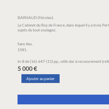
BARNAUD (Nicolas).
Le Cabinet du Roy de France, dans lequel il y a trois P
sujets du tout soulagez.
Sans lieu,
1581.
In-8 de (16)-647-(11) pp., vélin dur à recouvrement (reli
5 000
€
quantité
Ajouter au panier
de
BARNAUD
(Nicolas).
Le
Description
Informations complémentaires
Cabinet
du