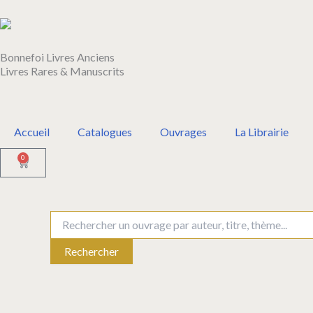
Aller
au
contenu
Bonnefoi Livres Anciens
Livres Rares & Manuscrits
Accueil
Catalogues
Ouvrages
La Librairie
0
Panier