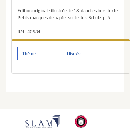
son
organisation,
Édition originale illustrée de 13 planches hors texte.
son
Petits manques de papier sur le dos. Schulz, p. 5.
armement,
etc.
Réf : 40934
Thème
Histoire