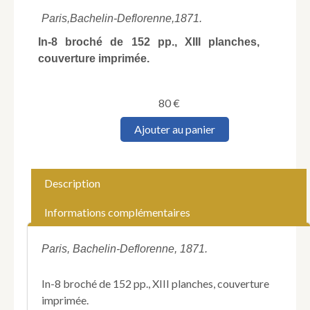
Paris,
Bachelin-Deflorenne,
1871.
In-8 broché de 152 pp., XIII planches,
couverture imprimée.
80
€
quantité
Ajouter au panier
de
Bellier
de
Villiers.
Description
Le
5e
Informations complémentaires
secteur
ou
Rempart
Paris, Bachelin-Deflorenne, 1871.
des
Ternes.
In-8 broché de 152 pp., XIII planches, couverture
Notes
imprimée.
sur