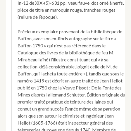
In-12 de XIX-(5)-631 pp., veau fauve, dos orné à nerfs,
étoffes
pièce de titre en maroquin rouge, tranches rouges
de
(reliure de l’époque).
laine
en
grand
Précieux exemplaire provenant de la bibliothèque de
et
Buffon, avec son ex-libris autographe sur le titre «
petit
Buffon 1750 » qui n’est pas référencé dans le
teint.
Avec
Catalogue des livres de la bibliothèque de feu M.
une
Mirabeau l’aîné (l’illustre constituant qui « à sa
instruction
collection, déjà considérable, joignit celle de M. de
sur
Buffon, qu’il acheta toute entière »), tandis que sous le
les
numéro 1419 est décrit un autre traité de Jean Hellot
déboüillis.
publié en 1750 chez la Veuve Pissot : De la Fonte des
Mines d’après l’allemand Schlutter. Édition originale du
premier traité pratique de teinture des laines qui
connut un grand succès l’année même de sa parution
alors que son auteur le chimiste et ingénieur Jean
Hellot (1685-1766) était inspecteur général des
teintureries du royaume depuis 1740. Membre de