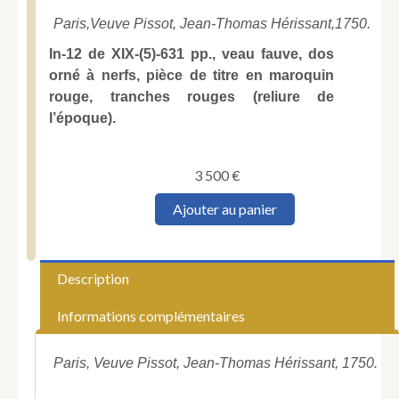
Paris,
Veuve Pissot, Jean-Thomas Hérissant,
1750.
In-12 de XIX-(5)-631 pp., veau fauve, dos
orné à nerfs, pièce de titre en maroquin
rouge, tranches rouges (reliure de
l’époque).
3 500
€
quantité
Ajouter au panier
de
HELLOT
(Jean).
L'Art
Description
de
la
Informations complémentaires
teinture
des
laines
Paris, Veuve Pissot, Jean-Thomas Hérissant, 1750.
et
des