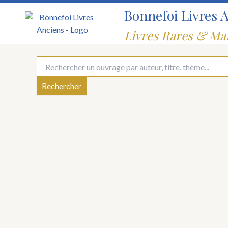
Aller
Bonnefoi Livres 
au
contenu
Livres Rares & Ma