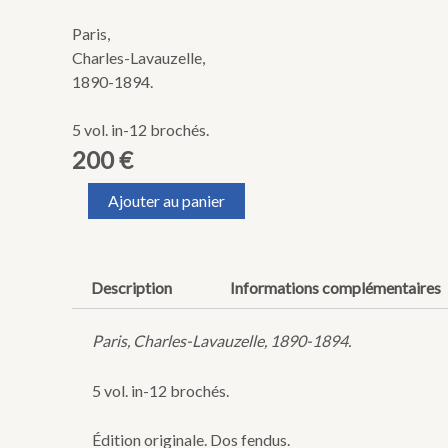
Paris,
Charles-Lavauzelle,
1890-1894.
5 vol. in-12 brochés.
200
€
quantité
Ajouter au panier
de
JABLONSKI
(Ludovic).
L'Armée
Description
Informations complémentaires
française
à
travers
Paris, Charles-Lavauzelle, 1890-1894.
les
âges.
5 vol. in-12 brochés.
Édition originale. Dos fendus.