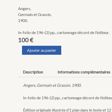
Angers,
Germain et Grassin,
1900.
In-folio de 196-(2) pp., cartonnage décoré de l’éditeur.
100
€
quantité
Ajouter au panier
de
BESSONNEAU
(Julien).
L'Anjou
Description
Informations complémentaires
en
1900.
Angers, Germain et Grassin, 1900.
In-folio de 196-(2) pp., cartonnage décoré de l’éditeu
Édition originale illustrée d’1 plan dans le texte et 