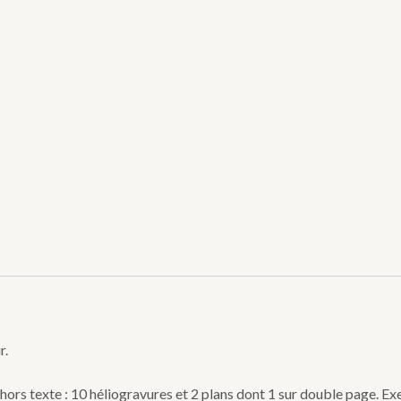
r.
12 hors texte : 10 héliogravures et 2 plans dont 1 sur double page. E