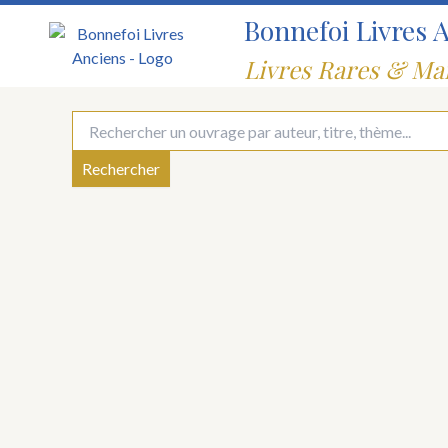
Aller
Bonnefoi Livres 
au
contenu
Livres Rares & Ma