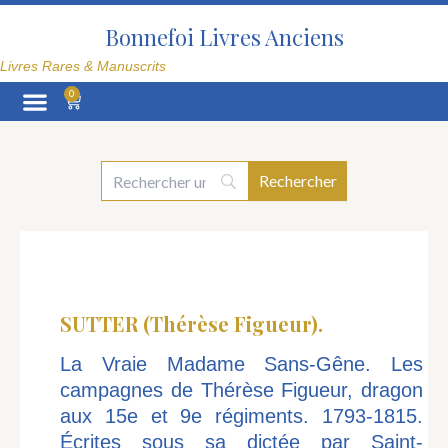
Aller
au
Bonnefoi Livres Anciens
contenu
Livres Rares & Manuscrits
0
Panier
La Librairie
SUTTER (Thérèse Figueur).
La Vraie Madame Sans-Gêne. Les
campagnes de Thérèse Figueur, dragon
aux 15e et 9e régiments. 1793-1815.
Écrites sous sa dictée par Saint-