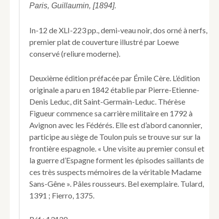
Gêne.
Paris, Guillaumin, [1894].
Les
campagnes
In-12 de XLI-223 pp., demi-veau noir, dos orné à nerfs,
de
premier plat de couverture illustré par Loewe
Thérèse
conservé (reliure moderne).
Figueur,
dragon
aux
Deuxième édition préfacée par Émile Cère. L’édition
15e
originale a paru en 1842 établie par Pierre-Etienne-
et
Denis Leduc, dit Saint-Germain-Leduc. Thérèse
9e
régiments.
Figueur commence sa carrière militaire en 1792 à
1793-
Avignon avec les Fédérés. Elle est d’abord canonnier,
1815.
participe au siège de Toulon puis se trouve sur sur la
Écrites
frontière espagnole. « Une visite au premier consul et
sous
la guerre d’Espagne forment les épisodes saillants de
sa
dictée
ces très suspects mémoires de la véritable Madame
par
Sans-Gêne ». Pâles rousseurs. Bel exemplaire. Tulard,
Saint-
1391 ; Fierro, 1375.
Germain
Leduc.