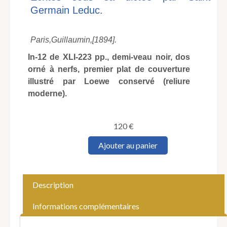
Germain Leduc.
Paris,
Guillaumin,
[1894].
In-12 de XLI-223 pp., demi-veau noir, dos
orné à nerfs, premier plat de couverture
illustré par Loewe conservé (reliure
moderne).
120
€
quantité
Ajouter au panier
de
SUTTER
(Thérèse
Figueur).
Description
La
Vraie
Informations complémentaires
Madame
Sans-