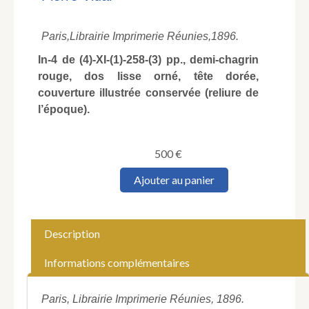
Paris,
Librairie Imprimerie Réunies,
1896.
In-4 de (4)-XI-(1)-258-(3) pp., demi-chagrin
rouge, dos lisse orné, tête dorée,
couverture illustrée conservée (reliure de
l’époque).
500
€
quantité
Ajouter au panier
de
MONTORGUEIL
(Georges),
VIDAL
Description
(Pierre).
La
Informations complémentaires
Vie
des
boulevards
Paris, Librairie Imprimerie Réunies, 1896.