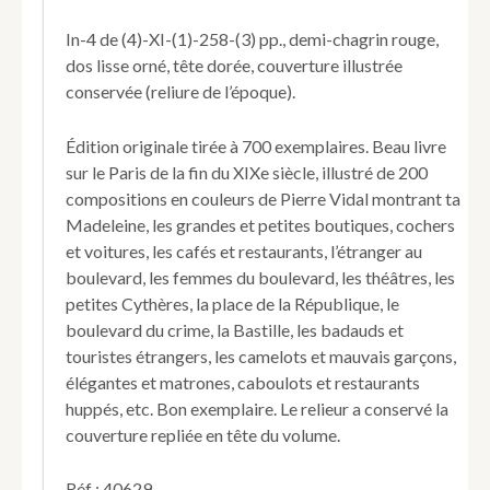
Madeleine-
Bastille.
In-4 de (4)-XI-(1)-258-(3) pp., demi-chagrin rouge,
200
dos lisse orné, tête dorée, couverture illustrée
dessins
conservée (reliure de l’époque).
en
couleurs
par
Édition originale tirée à 700 exemplaires. Beau livre
Pierre
sur le Paris de la fin du XIXe siècle, illustré de 200
Vidal
compositions en couleurs de Pierre Vidal montrant ta
Madeleine, les grandes et petites boutiques, cochers
et voitures, les cafés et restaurants, l’étranger au
boulevard, les femmes du boulevard, les théâtres, les
petites Cythères, la place de la République, le
boulevard du crime, la Bastille, les badauds et
touristes étrangers, les camelots et mauvais garçons,
élégantes et matrones, caboulots et restaurants
huppés, etc. Bon exemplaire. Le relieur a conservé la
couverture repliée en tête du volume.
Réf : 40629