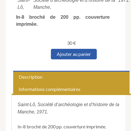
Saint-
Société d’archéologie et d’histoire de la
1971.
Lô,
Manche,
In-8 broché de 200 pp. couverture
imprimée.
30
€
quantité
Ajouter au panier
de
MALOISEL
(Fernand).
La
Description
Souveraineté
normande
Informations complémentaires
en
Méditerranée
XIe
Saint-Lô, Société d’archéologie et d’histoire de la
et
Manche, 1971.
XIIe
siècles.
In-8 broché de 200 pp. couverture imprimée.