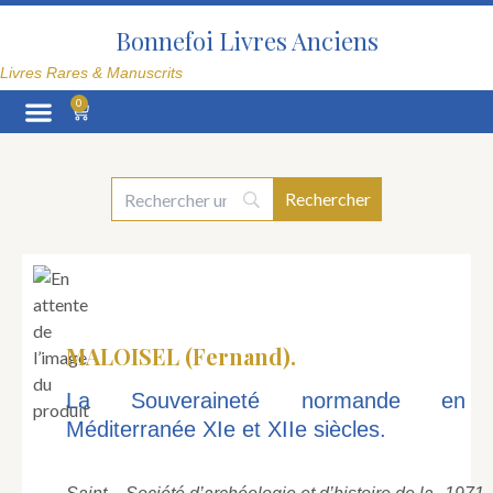
Aller
au
Bonnefoi Livres Anciens
contenu
Livres Rares & Manuscrits
0
Panier
La Librairie
MALOISEL (Fernand).
La Souveraineté normande en
Méditerranée XIe et XIIe siècles.